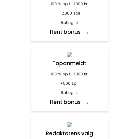
100 % op til 1.000 kr.
+2.000 spil
Rating: 5
Hent bonus
Topanmeldt
100 % op til 1.000 kr.
+500 spil
Rating: 4
Hent bonus
Redaktørens valg