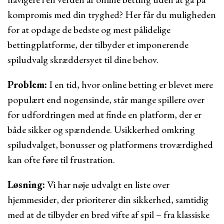
kompromis med din tryghed? Her får du muligheden
for at opdage de bedste og mest pålidelige
bettingplatforme, der tilbyder et imponerende
spiludvalg skræddersyet til dine behov.
Problem:
I en tid, hvor online betting er blevet mere
populært end nogensinde, står mange spillere over
for udfordringen med at finde en platform, der er
både sikker og spændende. Usikkerhed omkring
spiludvalget, bonusser og platformens troværdighed
kan ofte føre til frustration.
Løsning:
Vi har nøje udvalgt en liste over
hjemmesider, der prioriterer din sikkerhed, samtidig
med at de tilbyder en bred vifte af spil – fra klassiske