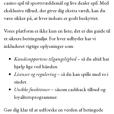
casino spil til sportsvæddemål og live dealer spil. Med
eksklusive tilbud, der giver dig ekstra værdi, kan du
være sikker på, at hver indsats er godt beskyttet.
Vores platform er ikke kun en liste; det er din guide til
et sikrere bettingmiljø. For hver udbyder har vi
inkluderet vigtige oplysninger som:
Kundesupportens tilgængelighed
– så du altid har
hjælp lige ved hånden.
Licenser og regulering
– så du kan spille med ro i
sindet.
Unikke funktioner
– såsom cashback tilbud og
loyalitetsprogrammer.
Gør dig klar til at udforske en verden af betingede