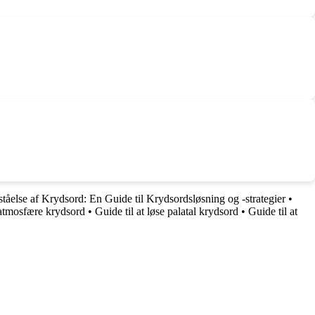
ståelse af Krydsord: En Guide til Krydsordsløsning og -strategier
•
e atmosfære krydsord
•
Guide til at løse palatal krydsord
•
Guide til at