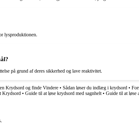
 for lysproduktionen.
mål?
lse på grund af deres sikkerhed og lave reaktivitet.
sten Krydsord og finde Vindere
•
Sådan løser du indlæg i krydsord
•
For
lt Krydsord
•
Guide til at løse krydsord med sagnhelt
•
Guide til at løs
.