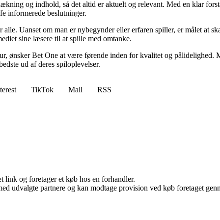
ækning og indhold, så det altid er aktuelt og relevant. Med en klar forstå
fe informerede beslutninger.
or alle. Uanset om man er nybegynder eller erfaren spiller, er målet at s
ediet sine læsere til at spille med omtanke.
ltur, ønsker Bet One at være førende inden for kvalitet og pålidelighed. M
bedste ud af deres spiloplevelser.
terest
TikTok
Mail
RSS
t link og foretager et køb hos en forhandler.
med udvalgte partnere og kan modtage provision ved køb foretaget gennem