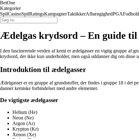
BetOne
Kategorier
Spil
Casino
Spil
Ratings
Kampagner
Taktikker
Afhængighed
PGA
Fodbol
Ædelgas krydsord – En guide til
I den fascinerende verden af kemi er ædelgasser en vigtig gruppe af g
krydsord, der ikke kun underholder, men også uddanner dig om disse u
Introduktion til ædelgasser
Ædelgasser er en gruppe af grundstoffer, der findes i gruppe 18 i det p
danner kemiske forbindelser med andre elementer.
De vigtigste ædelgasser
Helium (He)
Neon (Ne)
Argon (Ar)
Krypton (Kr)
Xenon (Xe)