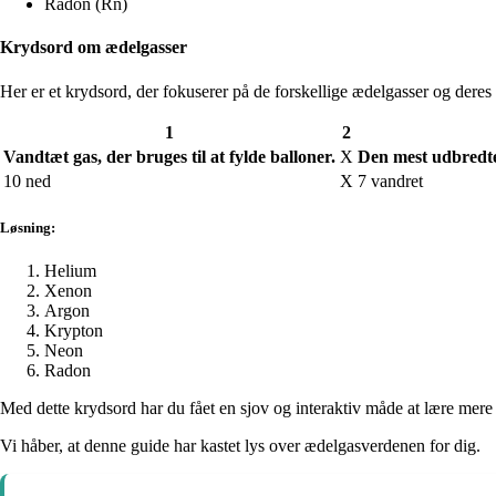
Radon (Rn)
Krydsord om ædelgasser
Her er et krydsord, der fokuserer på de forskellige ædelgasser og deres
1
2
Vandtæt gas, der bruges til at fylde balloner.
X
Den mest udbredte
10 ned
X
7 vandret
Løsning:
Helium
Xenon
Argon
Krypton
Neon
Radon
Med dette krydsord har du fået en sjov og interaktiv måde at lære mer
Vi håber, at denne guide har kastet lys over ædelgasverdenen for dig.