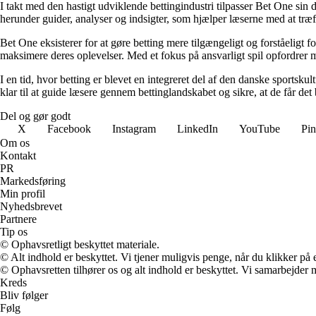
I takt med den hastigt udviklende bettingindustri tilpasser Bet One sin d
herunder guider, analyser og indsigter, som hjælper læserne med at træf
Bet One eksisterer for at gøre betting mere tilgængeligt og forståeligt f
maksimere deres oplevelser. Med et fokus på ansvarligt spil opfordrer m
I en tid, hvor betting er blevet en integreret del af den danske sportsku
klar til at guide læsere gennem bettinglandskabet og sikre, at de får det 
Del og gør godt
X
Facebook
Instagram
LinkedIn
YouTube
Pin
Om os
Kontakt
PR
Markedsføring
Min profil
Nyhedsbrevet
Partnere
Tip os
© Ophavsretligt beskyttet materiale.
© Alt indhold er beskyttet. Vi tjener muligvis penge, når du klikker på e
© Ophavsretten tilhører os og alt indhold er beskyttet. Vi samarbejder 
Kreds
Bliv følger
Følg