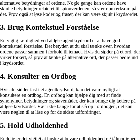
alternative betydninger af ordene. Nogle gange kan ordene have
skjulte betydninger relateret til spionverdenen, så vær opmærksom på
det. Prøv også at løse koder og fraser, der kan være skjult i krydsordet.
3. Brug Kontekstuel Forståelse
En vigtig færdighed ved at løse agentkrydsord er at have god
kontekstuel forståelse. Det betyder, at du skal tænke over, hvordan
ordene passer sammen i forhold til temaet. Hvis du støder på et ord, der
virker forkert, så prøv at tænke på alternative ord, der passer bedre ind
i krydsordet.
4. Konsulter en Ordbog
Hvis du sidder fast i et agentkrydsord, kan det være nyttigt at
konsultere en ordbog. En ordbog kan hjælpe dig med at finde
synonymer, betydninger og stavemåder, der kan bringe dig tættere på
at løse krydsordet. Vær ikke bange for at slå op i ordbogen, det kan
være nøglen til at låse op for de sidste udfordringer.
5. Hold Udholdenhed
Endelig er det vigtigt at huske at bevare udholdenhed og tålmodighed,