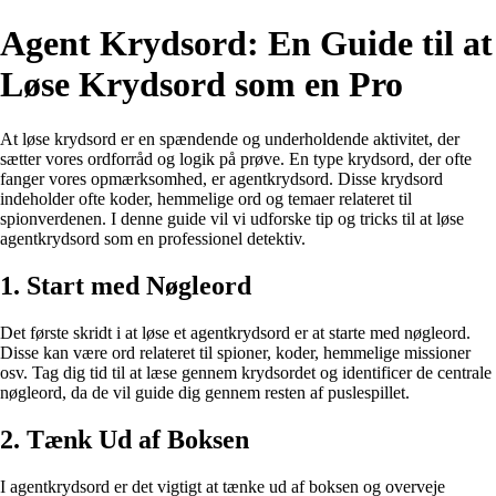
Agent Krydsord: En Guide til at
Løse Krydsord som en Pro
At løse krydsord er en spændende og underholdende aktivitet, der
sætter vores ordforråd og logik på prøve. En type krydsord, der ofte
fanger vores opmærksomhed, er agentkrydsord. Disse krydsord
indeholder ofte koder, hemmelige ord og temaer relateret til
spionverdenen. I denne guide vil vi udforske tip og tricks til at løse
agentkrydsord som en professionel detektiv.
1. Start med Nøgleord
Det første skridt i at løse et agentkrydsord er at starte med nøgleord.
Disse kan være ord relateret til spioner, koder, hemmelige missioner
osv. Tag dig tid til at læse gennem krydsordet og identificer de centrale
nøgleord, da de vil guide dig gennem resten af puslespillet.
2. Tænk Ud af Boksen
I agentkrydsord er det vigtigt at tænke ud af boksen og overveje