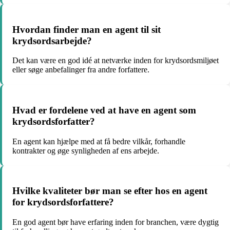
Hvordan finder man en agent til sit
krydsordsarbejde?
Det kan være en god idé at netværke inden for krydsordsmiljøet
eller søge anbefalinger fra andre forfattere.
Hvad er fordelene ved at have en agent som
krydsordsforfatter?
En agent kan hjælpe med at få bedre vilkår, forhandle
kontrakter og øge synligheden af ens arbejde.
Hvilke kvaliteter bør man se efter hos en agent
for krydsordsforfattere?
En god agent bør have erfaring inden for branchen, være dygtig