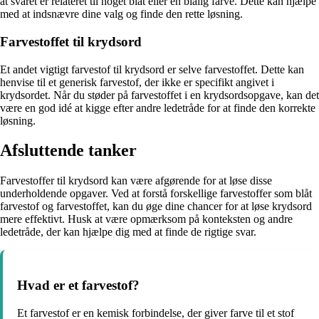
at svaret er relateret til noget blåt eller en blålig farve. Dette kan hjælpe
med at indsnævre dine valg og finde den rette løsning.
Farvestoffet til krydsord
Et andet vigtigt farvestof til krydsord er selve farvestoffet. Dette kan
henvise til et generisk farvestof, der ikke er specifikt angivet i
krydsordet. Når du støder på farvestoffet i en krydsordsopgave, kan det
være en god idé at kigge efter andre ledetråde for at finde den korrekte
løsning.
Afsluttende tanker
Farvestoffer til krydsord kan være afgørende for at løse disse
underholdende opgaver. Ved at forstå forskellige farvestoffer som blåt
farvestof og farvestoffet, kan du øge dine chancer for at løse krydsord
mere effektivt. Husk at være opmærksom på konteksten og andre
ledetråde, der kan hjælpe dig med at finde de rigtige svar.
Hvad er et farvestof?
Et farvestof er en kemisk forbindelse, der giver farve til et stof