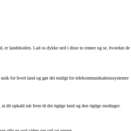
rd, er landekoden. Lad os dykke ned i disse to emner og se, hvordan de
r unik for hvert land og gør det muligt for telekommunikationssystemer
 at dit opkald når frem til det rigtige land og den rigtige modtager.
ræver ofte en god viden om ord og emner.