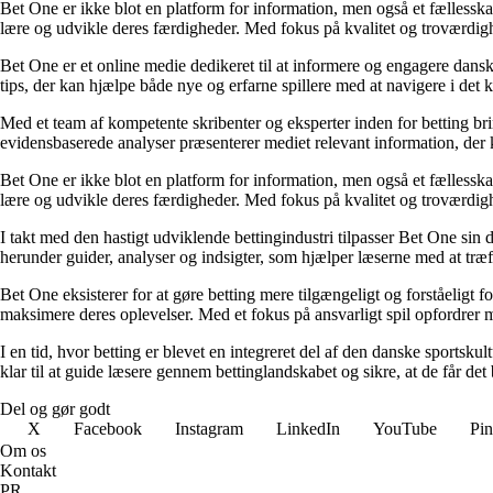
Bet One er ikke blot en platform for information, men også et fællesskab 
lære og udvikle deres færdigheder. Med fokus på kvalitet og troværdighe
Bet One er et online medie dedikeret til at informere og engagere dansk
tips, der kan hjælpe både nye og erfarne spillere med at navigere i de
Med et team af kompetente skribenter og eksperter inden for betting br
evidensbaserede analyser præsenterer mediet relevant information, der 
Bet One er ikke blot en platform for information, men også et fællesskab 
lære og udvikle deres færdigheder. Med fokus på kvalitet og troværdighe
I takt med den hastigt udviklende bettingindustri tilpasser Bet One sin d
herunder guider, analyser og indsigter, som hjælper læserne med at træf
Bet One eksisterer for at gøre betting mere tilgængeligt og forståeligt f
maksimere deres oplevelser. Med et fokus på ansvarligt spil opfordrer m
I en tid, hvor betting er blevet en integreret del af den danske sportsku
klar til at guide læsere gennem bettinglandskabet og sikre, at de får det 
Del og gør godt
X
Facebook
Instagram
LinkedIn
YouTube
Pin
Om os
Kontakt
PR