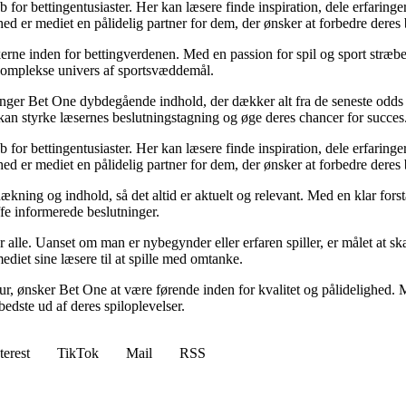
for bettingentusiaster. Her kan læsere finde inspiration, dele erfaringer
d er mediet en pålidelig partner for dem, der ønsker at forbedre deres 
erne inden for bettingverdenen. Med en passion for spil og sport stræber
t komplekse univers af sportsvæddemål.
inger Bet One dybdegående indhold, der dækker alt fra de seneste odds 
kan styrke læsernes beslutningstagning og øge deres chancer for succes
for bettingentusiaster. Her kan læsere finde inspiration, dele erfaringer
d er mediet en pålidelig partner for dem, der ønsker at forbedre deres 
ækning og indhold, så det altid er aktuelt og relevant. Med en klar forstå
fe informerede beslutninger.
or alle. Uanset om man er nybegynder eller erfaren spiller, er målet at s
ediet sine læsere til at spille med omtanke.
ltur, ønsker Bet One at være førende inden for kvalitet og pålidelighed. M
bedste ud af deres spiloplevelser.
terest
TikTok
Mail
RSS