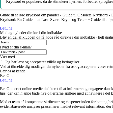
Krydsord er populære, da de stimulerer hjernen, forbedrer sprogfæ
Guide til at løse krydsord om parader
•
Guide til Obsolete Krydsord
•
E
Krydsord: En Guide til at Løse Svære Kryds og Tværs
•
Guide til at l
BetOne
Modtag nyheder direkte i din indbakke
Bliv en del af klubben og få gode råd direkte i din indbakke - helt gratis
Hvad er din e-mail?
Vær med
Jeg har læst og accepterer vilkår og betingelser.
Ved at tilmelde dig modtager du nyheder fra os og accepterer vores retn
Lær os at kende
Bet One
BetOne
Bet One er et online medie dedikeret til at informere og engagere dansk
tips, der kan hjælpe både nye og erfarne spillere med at navigere i de
Med et team af kompetente skribenter og eksperter inden for betting br
evidensbaserede analyser præsenterer mediet relevant information, der 