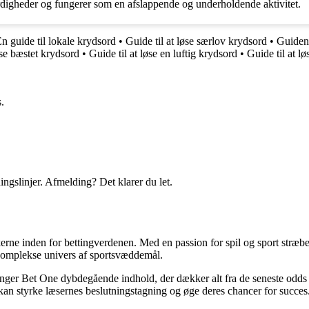
rdigheder og fungerer som en afslappende og underholdende aktivitet.
n guide til lokale krydsord
•
Guide til at løse særlov krydsord
•
Guiden 
øse bæstet krydsord
•
Guide til at løse en luftig krydsord
•
Guide til at lø
.
ingslinjer. Afmelding? Det klarer du let.
erne inden for bettingverdenen. Med en passion for spil og sport stræber
t komplekse univers af sportsvæddemål.
inger Bet One dybdegående indhold, der dækker alt fra de seneste odds 
kan styrke læsernes beslutningstagning og øge deres chancer for succes