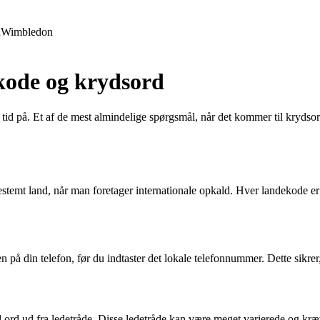
d
Wimbledon
kode og krydsord
tid på. Et af de mest almindelige spørgsmål, når det kommer til krydso
bestemt land, når man foretager internationale opkald. Hver landekode e
n på din telefon, før du indtaster det lokale telefonnummer. Dette sikrer,
ed ord ud fra ledetråde. Disse ledetråde kan være meget varierede og k