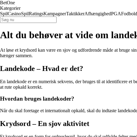
BetOne
Kategorier
Spil
Casino
Spil
Ratings
Kampagner
Taktikker
Afhængighed
PGA
Fodbol
Alt du behøver at vide om lande
At løse et krydsord kan være en sjov og udfordrende måde at bruge sin 
hænger sammen.
Landekode – Hvad er det?
En landekode er en numerisk sekvens, der bruges til at identificere et 
at rute opkald korrekt.
Hvordan bruges landekoder?
Når du skal foretage et internationalt opkald, skal du indtaste landekode
Krydsord – En sjov aktivitet
Et krydsord er en form for ordpuslespil, hvor du skal udfylde felter m