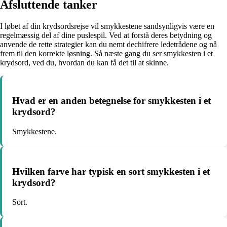
Afsluttende tanker
I løbet af din krydsordsrejse vil smykkestene sandsynligvis være en
regelmæssig del af dine puslespil. Ved at forstå deres betydning og
anvende de rette strategier kan du nemt dechifrere ledetrådene og nå
frem til den korrekte løsning. Så næste gang du ser smykkesten i et
krydsord, ved du, hvordan du kan få det til at skinne.
Hvad er en anden betegnelse for smykkesten i et
krydsord?
Smykkestene.
Hvilken farve har typisk en sort smykkesten i et
krydsord?
Sort.