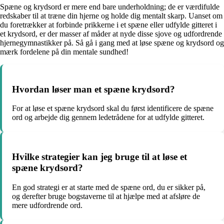
Spæne og krydsord er mere end bare underholdning; de er værdifulde
redskaber til at træne din hjerne og holde dig mentalt skarp. Uanset om
du foretrækker at forbinde prikkerne i et spæne eller udfylde gitteret i
et krydsord, er der masser af måder at nyde disse sjove og udfordrende
hjernegymnastikker på. Så gå i gang med at løse spæne og krydsord og
mærk fordelene på din mentale sundhed!
Hvordan løser man et spæne krydsord?
For at løse et spæne krydsord skal du først identificere de spæne
ord og arbejde dig gennem ledetrådene for at udfylde gitteret.
Hvilke strategier kan jeg bruge til at løse et
spæne krydsord?
En god strategi er at starte med de spæne ord, du er sikker på,
og derefter bruge bogstaverne til at hjælpe med at afsløre de
mere udfordrende ord.