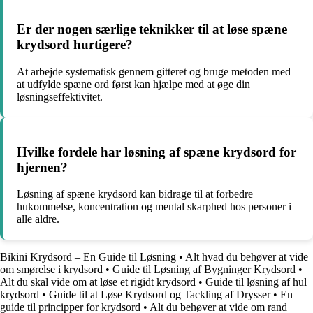
Er der nogen særlige teknikker til at løse spæne
krydsord hurtigere?
At arbejde systematisk gennem gitteret og bruge metoden med
at udfylde spæne ord først kan hjælpe med at øge din
løsningseffektivitet.
Hvilke fordele har løsning af spæne krydsord for
hjernen?
Løsning af spæne krydsord kan bidrage til at forbedre
hukommelse, koncentration og mental skarphed hos personer i
alle aldre.
Bikini Krydsord – En Guide til Løsning
•
Alt hvad du behøver at vide
om smørelse i krydsord
•
Guide til Løsning af Bygninger Krydsord
•
Alt du skal vide om at løse et rigidt krydsord
•
Guide til løsning af hul
krydsord
•
Guide til at Løse Krydsord og Tackling af Drysser
•
En
guide til principper for krydsord
•
Alt du behøver at vide om rand