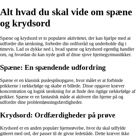
Alt hvad du skal vide om spæne
og krydsord
Spæne og krydsord er to populære aktiviteter, der kan hjælpe med at
udfordre din tænkning, forbedre din ordforråd og underholde dig i
timevis. Lad os dykke ned i, hvad spæne og krydsord egentlig handler
om, og hvordan du kan nyde godt af disse sjove hjernegymnastikker.
Spæne: En spændende udfordring
Spæne er en klassisk puslespilsopgave, hvor målet er at forbinde
prikkerne i rækkefølge og skabe et billede. Disse opgaver kræver
koncentration og logisk tænkning for at finde den rigtige rækkefølge af
prikker. Spæne er en fantastisk måde at aktivere din hjerne på og
udfordre dine problemløsningsfærdigheder.
Krydsord: Ordfærdigheder på prøve
Krydsord er en anden populær hjerneøvelse, hvor du skal udfylde
gitteret med ord, der passer til de givne ledetråde. Dette kræver ikke