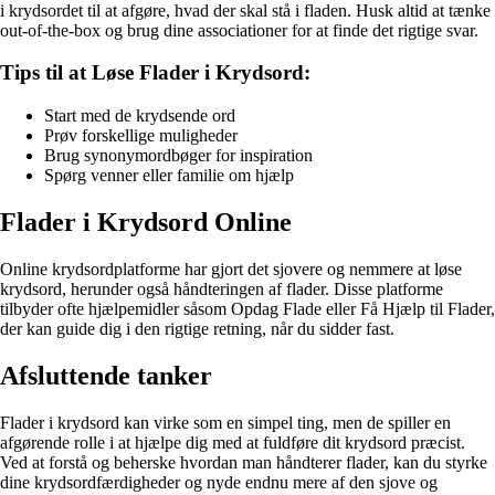
i krydsordet til at afgøre, hvad der skal stå i fladen. Husk altid at tænke
out-of-the-box og brug dine associationer for at finde det rigtige svar.
Tips til at Løse Flader i Krydsord:
Start med de krydsende ord
Prøv forskellige muligheder
Brug synonymordbøger for inspiration
Spørg venner eller familie om hjælp
Flader i Krydsord Online
Online krydsordplatforme har gjort det sjovere og nemmere at løse
krydsord, herunder også håndteringen af flader. Disse platforme
tilbyder ofte hjælpemidler såsom Opdag Flade eller Få Hjælp til Flader,
der kan guide dig i den rigtige retning, når du sidder fast.
Afsluttende tanker
Flader i krydsord kan virke som en simpel ting, men de spiller en
afgørende rolle i at hjælpe dig med at fuldføre dit krydsord præcist.
Ved at forstå og beherske hvordan man håndterer flader, kan du styrke
dine krydsordfærdigheder og nyde endnu mere af den sjove og