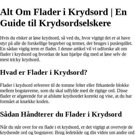
Alt Om Flader i Krydsord | En
Guide til Krydsordselskere
Hvis du elsker at løse krydsord, så ved du, hvor vigtigt det er at have
styr på alle de forskellige begreber og termer, der bruges i puslespillet.
En sådan vigtig term er flader. I denne artikel vil vi udforske alt om
flader i krydsord og hvordan de kan hjælpe dig med at løse selv de
mest tricky krydsord.
Hvad er Flader i Krydsord?
Flader i krydsord refererer til de tomme felter eller firkantede blokke
mellem bogstaverne, som du skal udfylde med de rigtige ord. Disse
flader er afgørende for at afslutte krydsordet korrekt og vise, at du har
formået at knække koden.
Sådan Håndterer du Flader i Krydsord
Når du står over for en flade i et krydsord, er det vigtigt at overveje de
krydsende ord og bogstaver. Brug ledetråde og din viden om andre ord