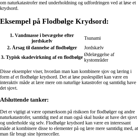
om naturkatastrofer med underholdning og udfordringen ved at løse et
krydsord.
Eksempel på Flodbølge Krydsord:
1. Vandmasse i bevægelse efter
Tsunami
jordskælv
2. Årsag til dannelse af flodbølger
Jordskælv
Ødelæggelse af
3. Typisk skadevirkning af en flodbølge
kystområder
Disse eksempler viser, hvordan man kan kombinere sjov og læring i
form af et flodbølge krydsord. Det at løse puslespillet kan være en
interaktiv måde at lære mere om naturlige katastrofer og samtidig have
det sjovt.
Afsluttende tanker:
Det er vigtigt at være opmærksom på risikoen for flodbølger og andre
naturkatastrofer, samtidig med at man også skal huske at have det sjovt
og underholde sig selv. Flodbølge krydsord kan være en interessant
måde at kombinere disse to elementer på og lære mere samtidig med, at
man får brugt sine hjerneceller.