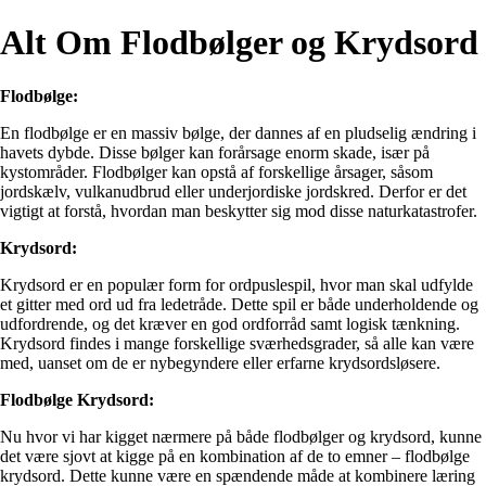
Alt Om Flodbølger og Krydsord
Flodbølge:
En flodbølge er en massiv bølge, der dannes af en pludselig ændring i
havets dybde. Disse bølger kan forårsage enorm skade, især på
kystområder. Flodbølger kan opstå af forskellige årsager, såsom
jordskælv, vulkanudbrud eller underjordiske jordskred. Derfor er det
vigtigt at forstå, hvordan man beskytter sig mod disse naturkatastrofer.
Krydsord:
Krydsord er en populær form for ordpuslespil, hvor man skal udfylde
et gitter med ord ud fra ledetråde. Dette spil er både underholdende og
udfordrende, og det kræver en god ordforråd samt logisk tænkning.
Krydsord findes i mange forskellige sværhedsgrader, så alle kan være
med, uanset om de er nybegyndere eller erfarne krydsordsløsere.
Flodbølge Krydsord:
Nu hvor vi har kigget nærmere på både flodbølger og krydsord, kunne
det være sjovt at kigge på en kombination af de to emner – flodbølge
krydsord. Dette kunne være en spændende måde at kombinere læring