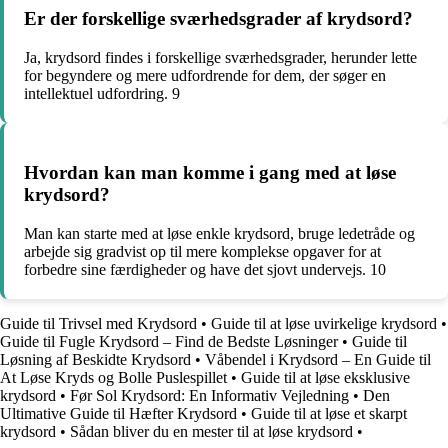
Er der forskellige sværhedsgrader af krydsord?
Ja, krydsord findes i forskellige sværhedsgrader, herunder lette
for begyndere og mere udfordrende for dem, der søger en
intellektuel udfordring. 9
Hvordan kan man komme i gang med at løse
krydsord?
Man kan starte med at løse enkle krydsord, bruge ledetråde og
arbejde sig gradvist op til mere komplekse opgaver for at
forbedre sine færdigheder og have det sjovt undervejs. 10
Guide til Trivsel med Krydsord
•
Guide til at løse uvirkelige krydsord
•
Guide til Fugle Krydsord – Find de Bedste Løsninger
•
Guide til
Løsning af Beskidte Krydsord
•
Våbendel i Krydsord – En Guide til
At Løse Kryds og Bolle Puslespillet
•
Guide til at løse eksklusive
krydsord
•
Før Sol Krydsord: En Informativ Vejledning
•
Den
Ultimative Guide til Hæfter Krydsord
•
Guide til at løse et skarpt
krydsord
•
Sådan bliver du en mester til at løse krydsord
•