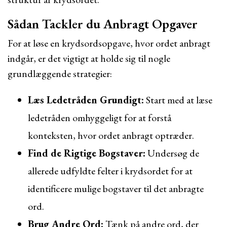
Sådan Tackler du Anbragt Opgaver
For at løse en krydsordsopgave, hvor ordet anbragt
indgår, er det vigtigt at holde sig til nogle
grundlæggende strategier:
Læs Ledetråden Grundigt:
Start med at læse
ledetråden omhyggeligt for at forstå
konteksten, hvor ordet anbragt optræder.
Find de Rigtige Bogstaver:
Undersøg de
allerede udfyldte felter i krydsordet for at
identificere mulige bogstaver til det anbragte
ord.
Brug Andre Ord:
Tænk på andre ord, der