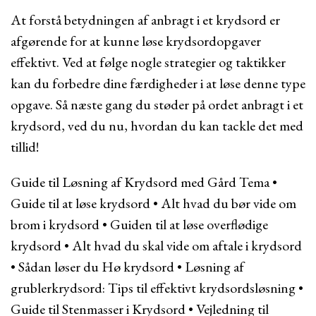
At forstå betydningen af anbragt i et krydsord er
afgørende for at kunne løse krydsordopgaver
effektivt. Ved at følge nogle strategier og taktikker
kan du forbedre dine færdigheder i at løse denne type
opgave. Så næste gang du støder på ordet anbragt i et
krydsord, ved du nu, hvordan du kan tackle det med
tillid!
Guide til Løsning af Krydsord med Gård Tema
•
Guide til at løse krydsord
•
Alt hvad du bør vide om
brom i krydsord
•
Guiden til at løse overflødige
krydsord
•
Alt hvad du skal vide om aftale i krydsord
•
Sådan løser du Hø krydsord
•
Løsning af
grublerkrydsord: Tips til effektivt krydsordsløsning
•
Guide til Stenmasser i Krydsord
•
Vejledning til