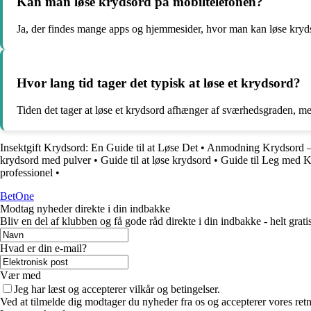
Kan man løse krydsord på mobiltelefonen?
Ja, der findes mange apps og hjemmesider, hvor man kan løse kryds
Hvor lang tid tager det typisk at løse et krydsord?
Tiden det tager at løse et krydsord afhænger af sværhedsgraden, men 
Insektgift Krydsord: En Guide til at Løse Det
•
Anmodning Krydsord – 
krydsord med pulver
•
Guide til at løse krydsord
•
Guide til Leg med K
professionel
•
BetOne
Modtag nyheder direkte i din indbakke
Bliv en del af klubben og få gode råd direkte i din indbakke - helt gratis
Hvad er din e-mail?
Vær med
Jeg har læst og accepterer vilkår og betingelser.
Ved at tilmelde dig modtager du nyheder fra os og accepterer vores retn