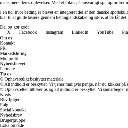
maksimere deres oplevelser. Med et fokus på ansvarligt spil opfordrer m
I en tid, hvor betting er blevet en integreret del af den danske sportsku
klar til at guide læsere gennem bettinglandskabet og sikre, at de får det 
Del og gør godt
X
Facebook
Instagram
LinkedIn
YouTube
Pin
Om os
Kontakt
PR
Markedsføring
Min profil
Nyhedsbrevet
Partnere
Tip os
© Ophavsretligt beskyttet materiale.
© Alt indhold er beskyttet. Vi tjener muligvis penge, når du klikker på e
© Ophavsretten tilhører os og alt indhold er beskyttet. Vi samarbejder 
Kreds
Bliv følger
Følg
Social kontakt
Nyhedsbrev
Brugergruppe
Lokalområde