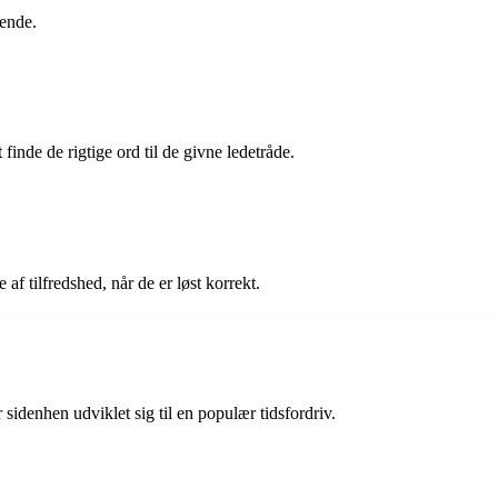
sende.
finde de rigtige ord til de givne ledetråde.
af tilfredshed, når de er løst korrekt.
idenhen udviklet sig til en populær tidsfordriv.