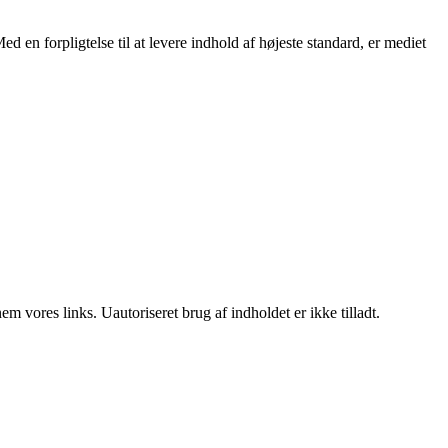
ed en forpligtelse til at levere indhold af højeste standard, er mediet
 vores links. Uautoriseret brug af indholdet er ikke tilladt.