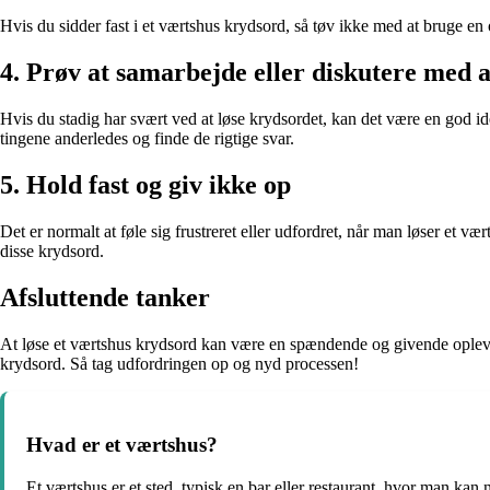
Hvis du sidder fast i et værtshus krydsord, så tøv ikke med at bruge en or
4. Prøv at samarbejde eller diskutere med 
Hvis du stadig har svært ved at løse krydsordet, kan det være en god id
tingene anderledes og finde de rigtige svar.
5. Hold fast og giv ikke op
Det er normalt at føle sig frustreret eller udfordret, når man løser et 
disse krydsord.
Afsluttende tanker
At løse et værtshus krydsord kan være en spændende og givende oplevels
krydsord. Så tag udfordringen op og nyd processen!
Hvad er et værtshus?
Et værtshus er et sted, typisk en bar eller restaurant, hvor man kan 