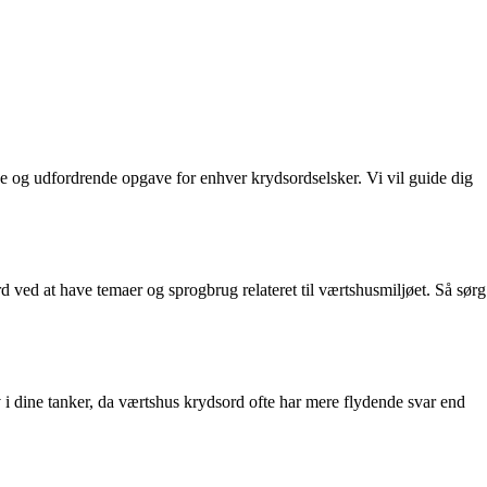
 og udfordrende opgave for enhver krydsordselsker. Vi vil guide dig
rd ved at have temaer og sprogbrug relateret til værtshusmiljøet. Så sørg
 i dine tanker, da værtshus krydsord ofte har mere flydende svar end