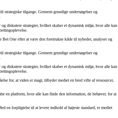
til strategiske tilgange. Gennem grundige undersøgelser og
.
 og diskutere strategier, hvilket skaber et dynamisk miljø, hvor alle kan
bettingoplevelse.
 Bet One efter at være den foretrukne kilde til nyheder, analyser og
til strategiske tilgange. Gennem grundige undersøgelser og
.
 og diskutere strategier, hvilket skaber et dynamisk miljø, hvor alle kan
bettingoplevelse.
else for, at viden er magt, tilbyder mediet en bred vifte af ressourcer,
kabe en platform, hvor alle kan finde den information, de behøver, for at
ed en forpligtelse til at levere indhold af højeste standard, er mediet