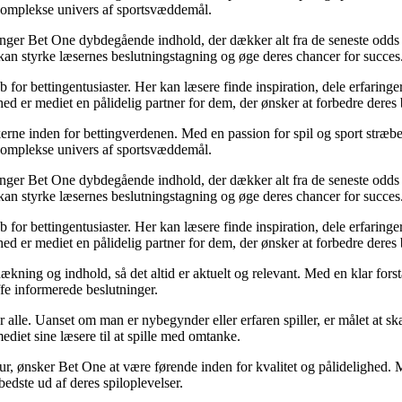
t komplekse univers af sportsvæddemål.
inger Bet One dybdegående indhold, der dækker alt fra de seneste odds 
kan styrke læsernes beslutningstagning og øge deres chancer for succes
for bettingentusiaster. Her kan læsere finde inspiration, dele erfaringer
d er mediet en pålidelig partner for dem, der ønsker at forbedre deres 
erne inden for bettingverdenen. Med en passion for spil og sport stræber
t komplekse univers af sportsvæddemål.
inger Bet One dybdegående indhold, der dækker alt fra de seneste odds 
kan styrke læsernes beslutningstagning og øge deres chancer for succes
for bettingentusiaster. Her kan læsere finde inspiration, dele erfaringer
d er mediet en pålidelig partner for dem, der ønsker at forbedre deres 
ækning og indhold, så det altid er aktuelt og relevant. Med en klar forstå
fe informerede beslutninger.
or alle. Uanset om man er nybegynder eller erfaren spiller, er målet at s
ediet sine læsere til at spille med omtanke.
ltur, ønsker Bet One at være førende inden for kvalitet og pålidelighed. M
bedste ud af deres spiloplevelser.