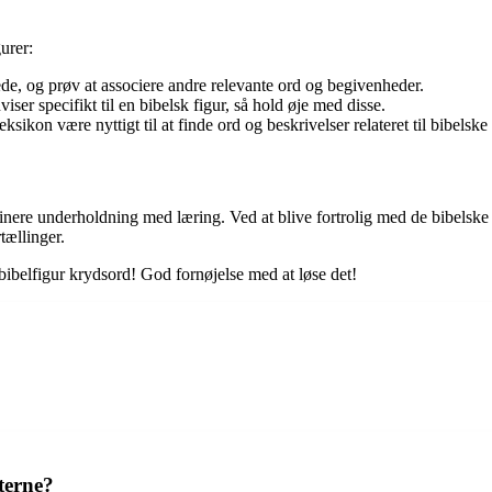
urer:
de, og prøv at associere andre relevante ord og begivenheder.
ser specifikt til en bibelsk figur, så hold øje med disse.
ksikon være nyttigt til at finde ord og beskrivelser relateret til bibelske 
nere underholdning med læring. Ved at blive fortrolig med de bibelske f
tællinger.
 bibelfigur krydsord! God fornøjelse med at løse det!
sterne?