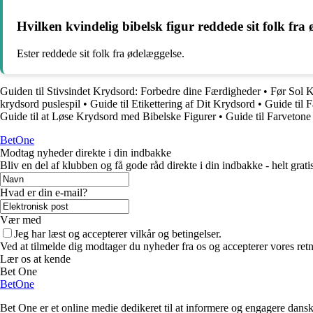
Hvilken kvindelig bibelsk figur reddede sit folk fra
Ester reddede sit folk fra ødelæggelse.
Guiden til Stivsindet Krydsord: Forbedre dine Færdigheder
•
Før Sol K
krydsord puslespil
•
Guide til Etikettering af Dit Krydsord
•
Guide til 
Guide til at Løse Krydsord med Bibelske Figurer
•
Guide til Farvetone
BetOne
Modtag nyheder direkte i din indbakke
Bliv en del af klubben og få gode råd direkte i din indbakke - helt gratis
Hvad er din e-mail?
Vær med
Jeg har læst og accepterer vilkår og betingelser.
Ved at tilmelde dig modtager du nyheder fra os og accepterer vores retn
Lær os at kende
Bet One
BetOne
Bet One er et online medie dedikeret til at informere og engagere dansk