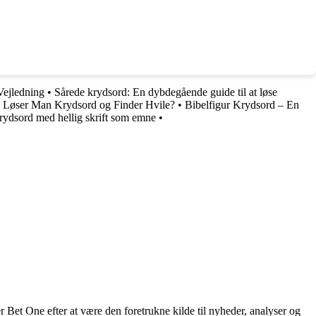
Vejledning
•
Sårede krydsord: En dybdegående guide til at løse
 Løser Man Krydsord og Finder Hvile?
•
Bibelfigur Krydsord – En
 krydsord med hellig skrift som emne
•
 Bet One efter at være den foretrukne kilde til nyheder, analyser og