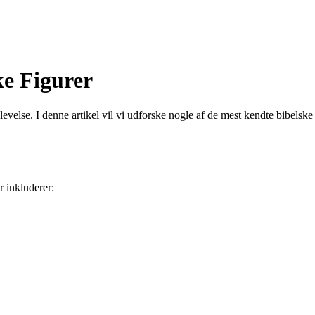
ke Figurer
velse. I denne artikel vil vi udforske nogle af de mest kendte bibelske
r inkluderer: