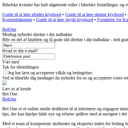
Bibelske kvinder har haft afgørende roller i bibelske fortællinger, og
Guide til at løse afsides krydsord
•
Guide til at løse dampe krydsord
•
Korsordsløsning
•
Guide til at løse skyde krydsord
•
Forståelse for 
BetOne
Modtag nyheder direkte i din indbakke
Bliv en del af klubben og få gode råd direkte i din indbakke - helt grat
Hvad er din e-mail?
Vær med
Tak for tilmeldingen
Jeg har læst og accepterer vilkår og betingelser.
Ved at tilmelde dig modtager du nyheder fra os og accepterer vores ret
Lær os at kende
Bet One
BetOne
Bet One er et online medie dedikeret til at informere og engagere dans
tips, der kan hjælpe både nye og erfarne spillere med at navigere i d
Med et team af kompetente skribenter og eksperter inden for betting 