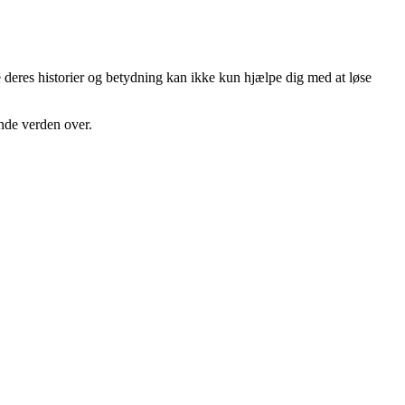
de deres historier og betydning kan ikke kun hjælpe dig med at løse
nde verden over.