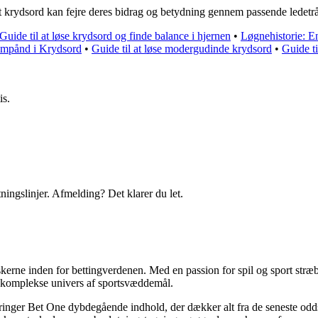
 et krydsord kan fejre deres bidrag og betydning gennem passende ledetr
Guide til at løse krydsord og finde balance i hjernen
•
Løgnehistorie: En
Kampånd i Krydsord
•
Guide til at løse modergudinde krydsord
•
Guide t
is.
ningslinjer. Afmelding? Det klarer du let.
kerne inden for bettingverdenen. Med en passion for spil og sport stræb
et komplekse univers af sportsvæddemål.
bringer Bet One dybdegående indhold, der dækker alt fra de seneste odd