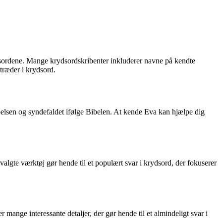
ydsordene. Mange krydsordskribenter inkluderer navne på kendte
ptræder i krydsord.
abelsen og syndefaldet ifølge Bibelen. At kende Eva kan hjælpe dig
lgte værktøj gør hende til et populært svar i krydsord, der fokuserer
mange interessante detaljer, der gør hende til et almindeligt svar i