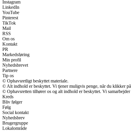
Instagram
LinkedIn
YouTube
Pinterest
TikTok
Mail
RSS
Om os
Kontakt
PR
Markedsføring
Min profil
Nyhedsbrevet
Partnere
Tip os
© Ophavsretligt beskyttet materiale.
© Alt indhold er beskyttet. Vi tjener muligvis penge, når du klikker på
© Ophavsretten tilhører os og alt indhold er beskyttet. Vi samarbejder
Kreds
Bliv følger
Følg
Social kontakt
Nyhedsbrev
Brugergruppe
Lokalområde