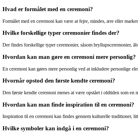
Hvad er formålet med en ceremoni?
Formålet med en ceremoni kan være at fejre, mindes, ære eller marke
Hvilke forskellige typer ceremonier findes der?
Der findes forskellige typer ceremonier, såsom bryllupsceremonier, å
Hvordan kan man gøre en ceremoni mere personlig?
En ceremoni kan gøres mere personlig ved at inkludere personlige elem
Hvornår opstod den første kendte ceremoni?
Den første kendte ceremoni menes at være opstået i oldtiden som en 
Hvordan kan man finde inspiration til en ceremoni?
Inspiration til en ceremoni kan findes gennem kulturelle traditioner, litt
Hvilke symboler kan indgå i en ceremoni?