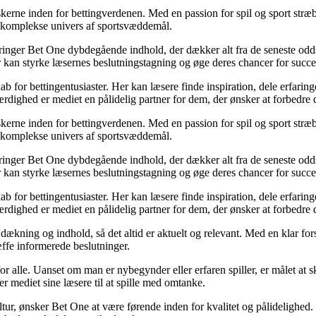
kerne inden for bettingverdenen. Med en passion for spil og sport stræb
et komplekse univers af sportsvæddemål.
bringer Bet One dybdegående indhold, der dækker alt fra de seneste odd
 kan styrke læsernes beslutningstagning og øge deres chancer for succe
b for bettingentusiaster. Her kan læsere finde inspiration, dele erfaringe
rdighed er mediet en pålidelig partner for dem, der ønsker at forbedre 
kerne inden for bettingverdenen. Med en passion for spil og sport stræb
et komplekse univers af sportsvæddemål.
bringer Bet One dybdegående indhold, der dækker alt fra de seneste odd
 kan styrke læsernes beslutningstagning og øge deres chancer for succe
b for bettingentusiaster. Her kan læsere finde inspiration, dele erfaringe
rdighed er mediet en pålidelig partner for dem, der ønsker at forbedre 
dækning og indhold, så det altid er aktuelt og relevant. Med en klar forst
æffe informerede beslutninger.
 for alle. Uanset om man er nybegynder eller erfaren spiller, er målet at
r mediet sine læsere til at spille med omtanke.
ultur, ønsker Bet One at være førende inden for kvalitet og pålidelighed. 