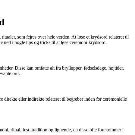
rd
ualer, som fejres over hele verden. At løse et krydsord relateret til
ed i nogle tips og tricks til at løse ceremoni-krydsord.
heder. Disse kan omfatte alt fra bryllupper, fødselsdage, højtider,
evante ord.
 direkte eller indirekte relateret til begreber inden for ceremonielle
i, ritual, fest, tradition og lignende, da disse ofte forekommer i