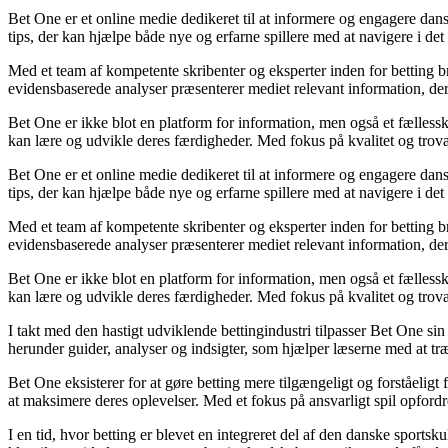
Bet One er et online medie dedikeret til at informere og engagere dans
tips, der kan hjælpe både nye og erfarne spillere med at navigere i d
Med et team af kompetente skribenter og eksperter inden for betting 
evidensbaserede analyser præsenterer mediet relevant information, der
Bet One er ikke blot en platform for information, men også et fællesska
kan lære og udvikle deres færdigheder. Med fokus på kvalitet og trovæ
Bet One er et online medie dedikeret til at informere og engagere dans
tips, der kan hjælpe både nye og erfarne spillere med at navigere i d
Med et team af kompetente skribenter og eksperter inden for betting 
evidensbaserede analyser præsenterer mediet relevant information, der
Bet One er ikke blot en platform for information, men også et fællesska
kan lære og udvikle deres færdigheder. Med fokus på kvalitet og trovæ
I takt med den hastigt udviklende bettingindustri tilpasser Bet One sin 
herunder guider, analyser og indsigter, som hjælper læserne med at tr
Bet One eksisterer for at gøre betting mere tilgængeligt og forståeligt
at maksimere deres oplevelser. Med et fokus på ansvarligt spil opfordre
I en tid, hvor betting er blevet en integreret del af den danske sportsk