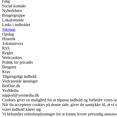
Følg
Social kontakt
Nyhedsbrev
Brugergruppe
Lokalområde
Links i indholdet
Sitemap
Opslag
Historik
Tekstunivers
RSS
Regler
Webcookies
Politik for privatliv
Brugsret
Krav
Tilgængeligt indhold
Vedvarende løsninger
BetOne.dk
YesMedia
support@yesmedia.dk
Cookies giver os mulighed for at tilpasse indhold og forbedre vores s
Når du accepterer cookies på denne side, giver du samtykke til, at vi 
vores indhold klarer sig
Vi behandler enhedsoplysninger for at kunne levere personlig annonc