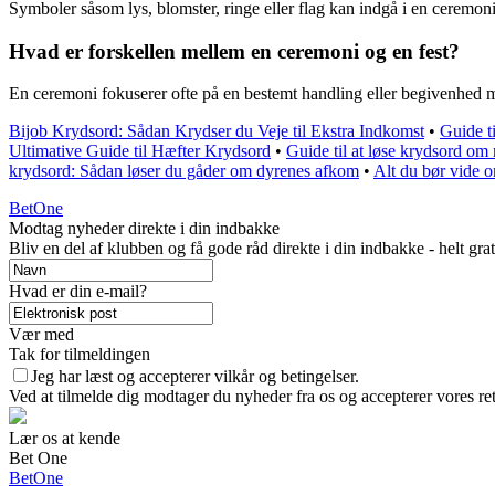
Symboler såsom lys, blomster, ringe eller flag kan indgå i en ceremon
Hvad er forskellen mellem en ceremoni og en fest?
En ceremoni fokuserer ofte på en bestemt handling eller begivenhed 
Bijob Krydsord: Sådan Krydser du Veje til Ekstra Indkomst
•
Guide t
Ultimative Guide til Hæfter Krydsord
•
Guide til at løse krydsord o
krydsord: Sådan løser du gåder om dyrenes afkom
•
Alt du bør vide 
BetOne
Modtag nyheder direkte i din indbakke
Bliv en del af klubben og få gode råd direkte i din indbakke - helt grat
Hvad er din e-mail?
Vær med
Tak for tilmeldingen
Jeg har læst og accepterer vilkår og betingelser.
Ved at tilmelde dig modtager du nyheder fra os og accepterer vores ret
Lær os at kende
Bet One
BetOne