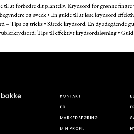
 til at forbedre dit planteliv: Krydsord for grønne fingre
l begyndere og øvede
•
En guide til at løse krydsord effekti
ord – Tips og tricks
•
Sårede krydsord: En dybdegående guid
ublerkrydsord: Tips til effektivt krydsordsløsning
•
Guide
BETONE
ndbakke
KONTAKT
B
PR
F
MARKEDSFØRING
S
MIN PROFIL
N