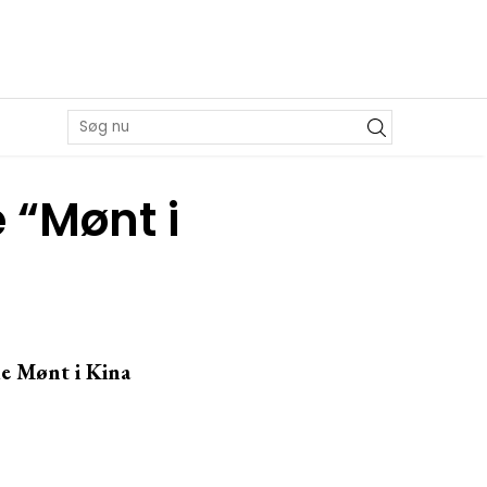
e “Mønt i
de Mønt i Kina