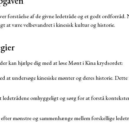
opgaven
ver forståelse af de givne ledetråde og et godt ordforråd.
gt at være velbevandret i kinesisk kultur og historie.
gier
, der kan hjælpe dig med at løse Mønt i Kina krydsordet:
d at undersøge kinesiske mønter og deres historie. Dette v
 ledetrådene omhyggeligt og sørg for at forstå kontekste
 efter mønstre og sammenhænge mellem forskellige ledetråd