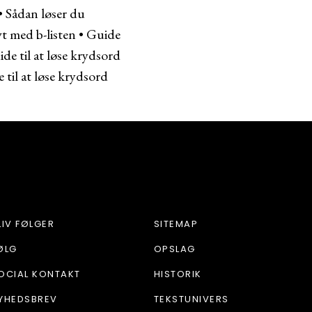
•
Sådan løser du
vt med b-listen
•
Guide
e til at løse krydsord
 til at løse krydsord
LIV FØLGER
SITEMAP
ØLG
OPSLAG
OCIAL KONTAKT
HISTORIK
YHEDSBREV
TEKSTUNIVERS