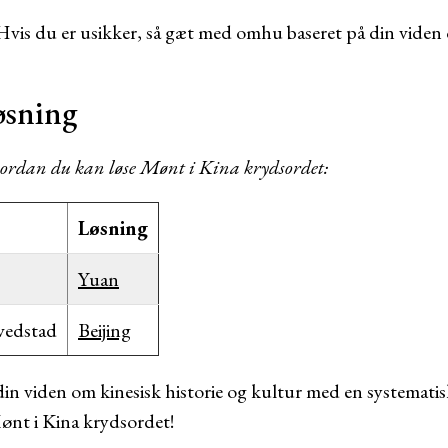
vis du er usikker, så gæt med omhu baseret på din viden 
øsning
hvordan du kan løse Mønt i Kina krydsordet:
Løsning
Yuan
ovedstad
Beijing
in viden om kinesisk historie og kultur med en systematis
ønt i Kina krydsordet!