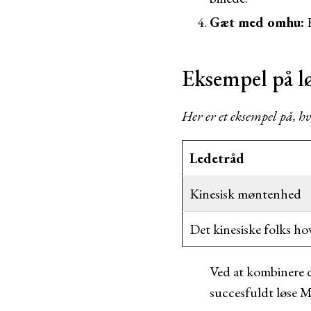
Gæt med omhu:
H
Eksempel på l
Her er et eksempel på, 
Ledetråd
Kinesisk møntenhed
Det kinesiske folks h
Ved at kombinere d
succesfuldt løse M