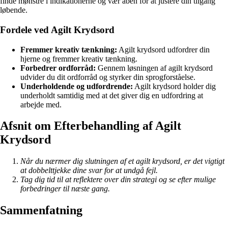
finde mønstre i indikationerne og vær åben for at justere din tilgang
løbende.
Fordele ved Agilt Krydsord
Fremmer kreativ tænkning:
Agilt krydsord udfordrer din
hjerne og fremmer kreativ tænkning.
Forbedrer ordforråd:
Gennem løsningen af agilt krydsord
udvider du dit ordforråd og styrker din sprogforståelse.
Underholdende og udfordrende:
Agilt krydsord holder dig
underholdt samtidig med at det giver dig en udfordring at
arbejde med.
Afsnit om Efterbehandling af Agilt
Krydsord
Når du nærmer dig slutningen af et agilt krydsord, er det vigtigt
at dobbelttjekke dine svar for at undgå fejl.
Tag dig tid til at reflektere over din strategi og se efter mulige
forbedringer til næste gang.
Sammenfatning