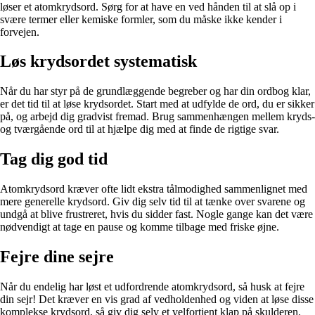
løser et atomkrydsord. Sørg for at have en ved hånden til at slå op i
svære termer eller kemiske formler, som du måske ikke kender i
forvejen.
Løs krydsordet systematisk
Når du har styr på de grundlæggende begreber og har din ordbog klar,
er det tid til at løse krydsordet. Start med at udfylde de ord, du er sikker
på, og arbejd dig gradvist fremad. Brug sammenhængen mellem kryds-
og tværgående ord til at hjælpe dig med at finde de rigtige svar.
Tag dig god tid
Atomkrydsord kræver ofte lidt ekstra tålmodighed sammenlignet med
mere generelle krydsord. Giv dig selv tid til at tænke over svarene og
undgå at blive frustreret, hvis du sidder fast. Nogle gange kan det være
nødvendigt at tage en pause og komme tilbage med friske øjne.
Fejre dine sejre
Når du endelig har løst et udfordrende atomkrydsord, så husk at fejre
din sejr! Det kræver en vis grad af vedholdenhed og viden at løse disse
komplekse krydsord, så giv dig selv et velfortjent klap på skulderen.