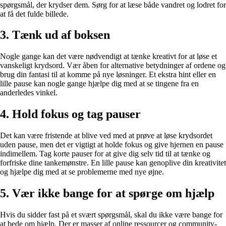
spørgsmål, der krydser dem. Sørg for at læse både vandret og lodret for
at få det fulde billede.
3. Tænk ud af boksen
Nogle gange kan det være nødvendigt at tænke kreativt for at løse et
vanskeligt krydsord. Vær åben for alternative betydninger af ordene og
brug din fantasi til at komme på nye løsninger. Et ekstra hint eller en
lille pause kan nogle gange hjælpe dig med at se tingene fra en
anderledes vinkel.
4. Hold fokus og tag pauser
Det kan være fristende at blive ved med at prøve at løse krydsordet
uden pause, men det er vigtigt at holde fokus og give hjernen en pause
indimellem. Tag korte pauser for at give dig selv tid til at tænke og
forfriske dine tankemønstre. En lille pause kan genoplive din kreativitet
og hjælpe dig med at se problemerne med nye øjne.
5. Vær ikke bange for at spørge om hjælp
Hvis du sidder fast på et svært spørgsmål, skal du ikke være bange for
at bede om hjælp. Der er masser af online ressourcer og community-