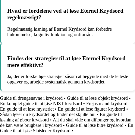
Hvad er fordelene ved at løse Eternel Krydsord
regelmæssigt?
Regelmæssig løsning af Eternel Krydsord kan forbedre
hukommelse, kognitiv funktion og ordforråd.
Findes der strategier til at løse Eternel Krydsord
mere effektivt?
Ja, der er forskellige strategier såsom at begynde med de letteste
opgaver og arbejde systematisk gennem krydsordet.
Guide til drengenavne i krydsord
•
Guide til at løse objekt krydsord
•
En komplet guide til at løse NIST krydsord
•
Frejas mand krydsord –
En guide til at løse mysteriet
•
En guide til at løse figurer krydsord
•
Sådan løser du krydsordet og finder det skjulte hul
•
En guide til
løsning af øboer krydsord
•
Alt du skal vide om diftonger og hvordan
de kan være brugbare i krydsord
•
Guide til at løse bitre krydsord
•
En
Guide til at Løse Statsleder Krydsord
•