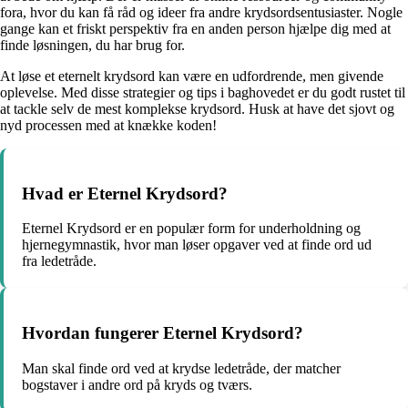
fora, hvor du kan få råd og ideer fra andre krydsordsentusiaster. Nogle
gange kan et friskt perspektiv fra en anden person hjælpe dig med at
finde løsningen, du har brug for.
At løse et eternelt krydsord kan være en udfordrende, men givende
oplevelse. Med disse strategier og tips i baghovedet er du godt rustet til
at tackle selv de mest komplekse krydsord. Husk at have det sjovt og
nyd processen med at knække koden!
Hvad er Eternel Krydsord?
Eternel Krydsord er en populær form for underholdning og
hjernegymnastik, hvor man løser opgaver ved at finde ord ud
fra ledetråde.
Hvordan fungerer Eternel Krydsord?
Man skal finde ord ved at krydse ledetråde, der matcher
bogstaver i andre ord på kryds og tværs.