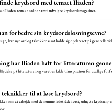
inde krydsord med temaet Iliaden?
ed Iliaden-temaet online samt i udvalgte krydsordsmagasiner.
n forbedre sin krydsordsløsningsevne?
igt, lære nye ord og taktikker samt holde sig opdateret på generelle vi
ng har Iliaden haft for litteraturen genn
dflydelse på litteraturen og været en kilde til inspiration for utallige for
e teknikker til at løse krydsord?
knikker som at arbejde med de nemme ledetråde først, udnytte krydsninge
ov.