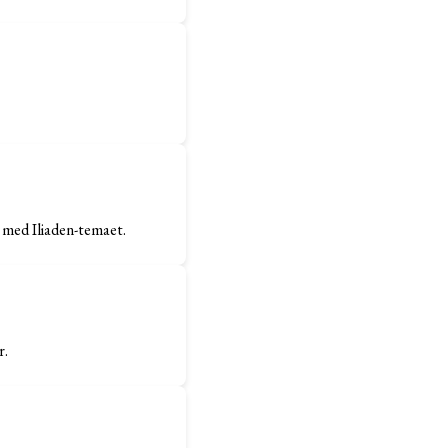
d med Iliaden-temaet.
r.