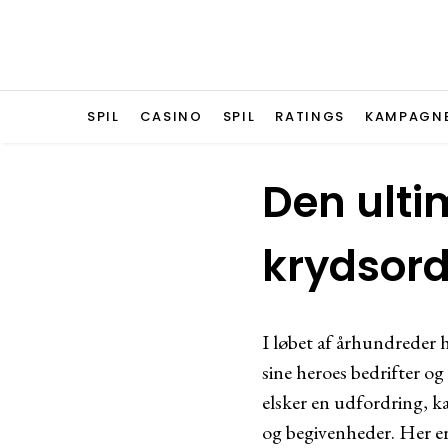
SPIL
CASINO
SPIL
RATINGS
KAMPAGN
Den ultim
krydsord 
I løbet af århundreder h
sine heroes bedrifter og
elsker en udfordring, ka
og begivenheder. Her er 