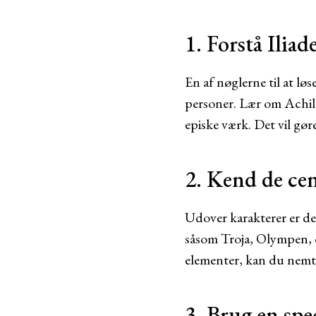
1. Forstå Ilia
En af nøglerne til at løs
personer. Lær om Achill
episke værk. Det vil gør
2. Kend de cen
Udover karakterer er det
såsom Troja, Olympen, d
elementer, kan du nemt 
3. Brug en spe