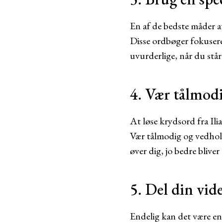
En af de bedste måder at
Disse ordbøger fokuserer
uvurderlige, når du står
4. Vær tålmod
At løse krydsord fra Ili
Vær tålmodig og vedhold
øver dig, jo bedre bliver
5. Del din vi
Endelig kan det være en