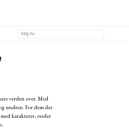
e
æsere verden over. Med
n og undren. For dem der
t med karakterer, steder
n.