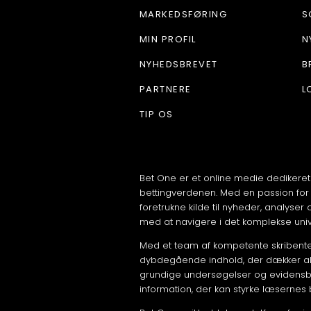
MARKEDSFØRING
S
MIN PROFIL
N
NYHEDSBREVET
B
PARTNERE
L
TIP OS
Bet One er et online medie dedikeret
bettingverdenen. Med en passion for 
foretrukne kilde til nyheder, analyser
med at navigere i det komplekse uni
Med et team af kompetente skribenter
dybdegående indhold, der dækker alt 
grundige undersøgelser og evidensb
information, der kan styrke læsernes