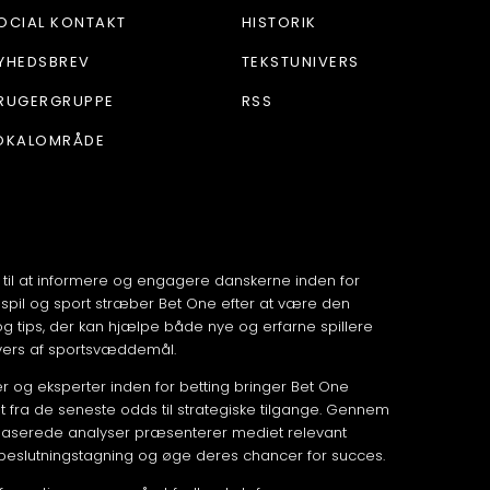
OCIAL KONTAKT
HISTORIK
YHEDSBREV
TEKSTUNIVERS
RUGERGRUPPE
RSS
OKALOMRÅDE
 til at informere og engagere danskerne inden for
spil og sport stræber Bet One efter at være den
 og tips, der kan hjælpe både nye og erfarne spillere
vers af sportsvæddemål.
 og eksperter inden for betting bringer Bet One
fra de seneste odds til strategiske tilgange. Gennem
aserede analyser præsenterer mediet relevant
 beslutningstagning og øge deres chancer for succes.