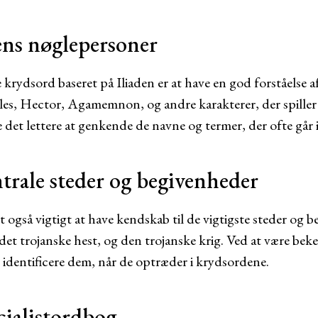
dens nøglepersoner
e krydsord baseret på Iliaden er at have en god forståelse af
es, Hector, Agamemnon, og andre karakterer, der spiller en
e det lettere at genkende de navne og termer, der ofte går 
trale steder og begivenheder
 også vigtigt at have kendskab til de vigtigste steder og b
et trojanske hest, og den trojanske krig. Ved at være bek
identificere dem, når de optræder i krydsordene.
cialistordbog