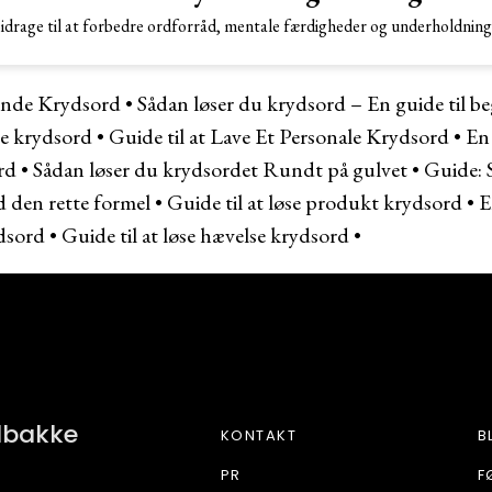
idrage til at forbedre ordforråd, mentale færdigheder og underholdning i
sende Krydsord
•
Sådan løser du krydsord – En guide til b
de krydsord
•
Guide til at Lave Et Personale Krydsord
•
En 
rd
•
Sådan løser du krydsordet Rundt på gulvet
•
Guide: 
 den rette formel
•
Guide til at løse produkt krydsord
•
E
dsord
•
Guide til at løse hævelse krydsord
•
BETONE
ndbakke
KONTAKT
B
PR
F