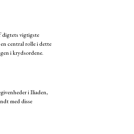
 digtets vigtigste
 central rolle i dette
igen i krydsordene.
egivenheder i Iliaden,
endt med disse