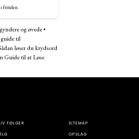
 fritiden.
egyndere og øvede
•
guide til
Sådan løser du krydsord
n Guide til at Løse
LIV FØLGER
SITEMAP
ØLG
OPSLAG