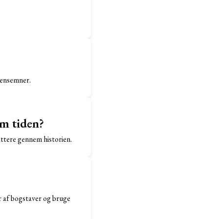
densemner.
em tiden?
fattere gennem historien.
r af bogstaver og bruge