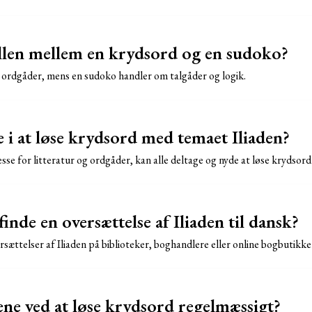
llen mellem en krydsord og en sudoko?
 ordgåder, mens en sudoko handler om talgåder og logik.
e i at løse krydsord med temaet Iliaden?
esse for litteratur og ordgåder, kan alle deltage og nyde at løse krydsor
nde en oversættelse af Iliaden til dansk?
sættelser af Iliaden på biblioteker, boghandlere eller online bogbutikke
ene ved at løse krydsord regelmæssigt?