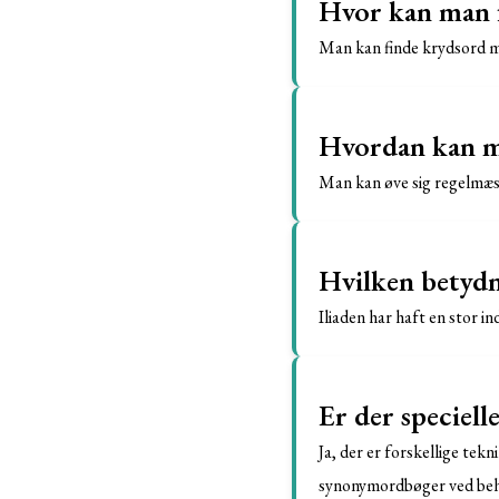
Hvor kan man f
Man kan finde krydsord m
Hvordan kan ma
Man kan øve sig regelmæss
Hvilken betydni
Iliaden har haft en stor in
Er der speciell
Ja, der er forskellige te
synonymordbøger ved beh