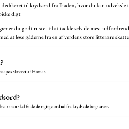
r dedikeret til krydsord fra Iliaden, hvor du kan udveksle t
iske digt.
gier er du godt rustet til at tackle selv de mest udfordren
med at løse gåderne fra en af verdens store litterære skatte
n?
gnsepos skrevet af Homer.
dsord?
hvor man skal finde de rigtige ord ud fra krydsede bogstaver.