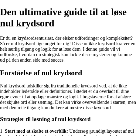
Den ultimative guide til at løse
nul krydsord
Er du en krydsordsentusiast, der elsker udfordringer og kompleksitet?
Så er nul krydsord lige noget for dig! Disse unikke krydsord kræver en
helt særlig tilgang og logik for at løse dem. I denne guide vil vi
udforske, hvordan du strategisk kan tackle disse mysterier og komme
ud på den anden side med succes.
Forståelse af nul krydsord
Nul krydsord adskiller sig fra traditionelle krydsord ved, at de ikke
indeholder ledetråde eller definitioner. I stedet er du overladt til dine
egne evner til at opdage mønstre og logik i bogstaverne for at afsløre
det skjulte ord eller sætning. Det kan virke overvældende i starten, men
med den rette tilgang kan du lære at mestre disse krydsord.
Strategier til løsning af nul krydsord
1.
Start med at skabe et overblik:
Undersøg grundigt layoutet af nul