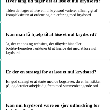
Hvor lang tid tager det at løse et nul krydsord?
Tiden det tager at løse et nul krydsord varierer afhængigt af
kompleksiteten af ordene og din erfaring med krydsord.
Kan man få hjælp til at løse et nul krydsord?
Ja, der er apps og websites, der tilbyder hint eller
bogstavfjernelsesværktøjer til at hjælpe dig med at løse nul
krydsord.
Er der en strategi for at løse et nul krydsord?
En god strategi er at starte med de bogstaver, du er helt sikker
på, og derefter arbejde dig frem med sammenhængende ord.
Kan nul krydsord være en sjov udfordring for