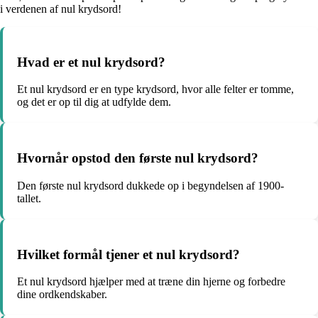
i verdenen af nul krydsord!
Hvad er et nul krydsord?
Et nul krydsord er en type krydsord, hvor alle felter er tomme,
og det er op til dig at udfylde dem.
Hvornår opstod den første nul krydsord?
Den første nul krydsord dukkede op i begyndelsen af 1900-
tallet.
Hvilket formål tjener et nul krydsord?
Et nul krydsord hjælper med at træne din hjerne og forbedre
dine ordkendskaber.