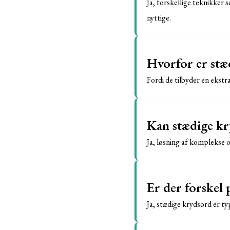
Ja, forskellige teknikker
nyttige.
Hvorfor er stæ
Fordi de tilbyder en ekst
Kan stædige kr
Ja, løsning af komplekse 
Er der forskel
Ja, stædige krydsord er t