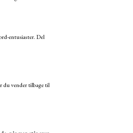
ord-entusiaster. Del
 du vender tilbage til