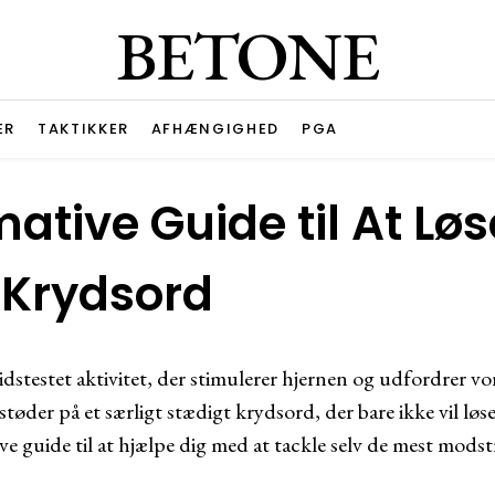
BETONE
ER
TAKTIKKER
AFHÆNGIGHED
PGA
ative Guide til At Løs
 Krydsord
idstestet aktivitet, der stimulerer hjernen og udfordrer v
øder på et særligt stædigt krydsord, der bare ikke vil løse s
e guide til at hjælpe dig med at tackle selv de mest mods