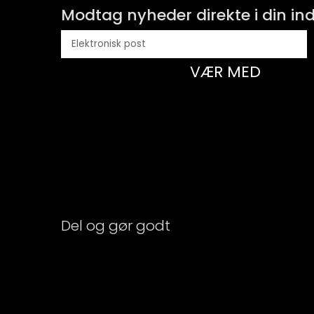
Modtag nyheder direkte i din i
VÆR MED
Del og gør godt