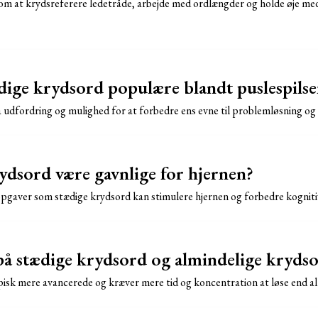
 som at krydsreferere ledetråde, arbejde med ordlængder og holde øje m
dige krydsord populære blandt puslespilse
ra udfordring og mulighed for at forbedre ens evne til problemløsning og
ydsord være gavnlige for hjernen?
opgaver som stædige krydsord kan stimulere hjernen og forbedre kogniti
 på stædige krydsord og almindelige kryds
ypisk mere avancerede og kræver mere tid og koncentration at løse end a