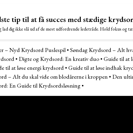
ste tip til at få succes med stædige krydso
 lad dig ikke slå ud af de mest udfordrende ledetråde. Hold fokus og tæ
er – Nyd Krydsord Puslespil
•
Søndag Krydsord – Alt hva
ydsord
•
Digte og Krydsord: En kreativ duo
•
Guide til at
e til at løse energi krydsord
•
Guide til at løse indhak kry
rd – Alt du skal vide om blodårerne i kroppen
•
Den ultim
rd: En Guide til Krydsordsløsning
•
BETONE