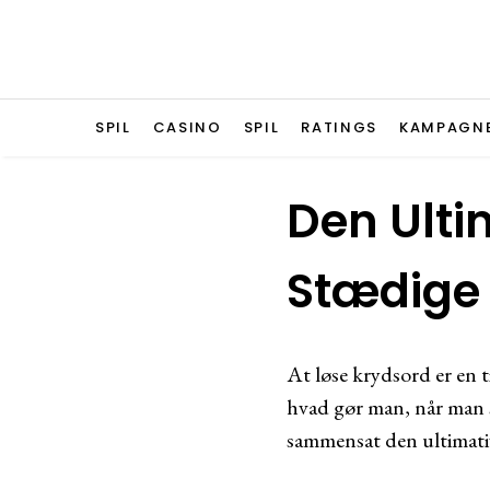
SPIL
CASINO
SPIL
RATINGS
KAMPAGN
Den Ultim
Stædige
At løse krydsord er en t
hvad gør man, når man st
sammensat den ultimativ