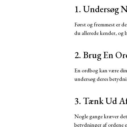
1. Undersøg N
Først og fremmest er de
du allerede kender, og 
2. Brug En O
En ordbog kan være din 
undersøg deres betydnin
3. Tænk Ud A
Nogle gange kræver det 
betydninger af ordene el