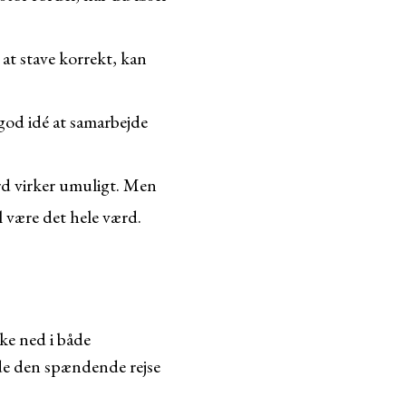
t stave korrekt, kan
 god idé at samarbejde
rd virker umuligt. Men
 være det hele værd.
ke ned i både
yde den spændende rejse