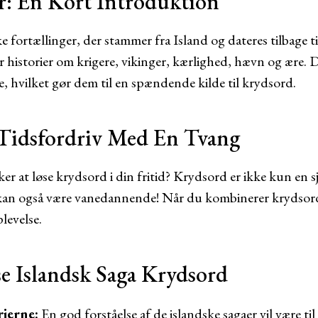
er: En Kort Introduktion
ke fortællinger, der stammer fra Island og dateres tilbage t
r historier om krigere, vikinger, kærlighed, hævn og ære. 
, hvilket gør dem til en spændende kilde til krydsord.
Tidsfordriv Med En Tvang
ker at løse krydsord i din fritid? Krydsord er ikke kun en
 kan også være vanedannende! Når du kombinerer krydsord
levelse.
se Islandsk Saga Krydsord
rierne:
En god forståelse af de islandske sagaer vil være til