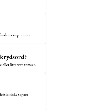
amfundsmæssige emner.
e krydsord?
e eller litterære temaer.
de islandske sagaer