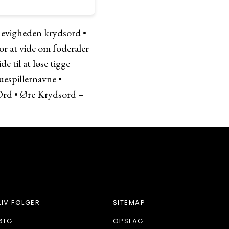
u evigheden krydsord
•
or at vide om foderaler
de til at løse tigge
uespillernavne
•
Ord
•
Øre Krydsord –
LIV FØLGER
SITEMAP
ØLG
OPSLAG