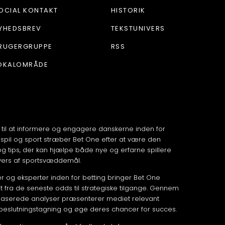
OCIAL KONTAKT
HISTORIK
YHEDSBREV
TEKSTUNIVERS
RUGERGRUPPE
RSS
OKALOMRÅDE
 til at informere og engagere danskerne inden for
spil og sport stræber Bet One efter at være den
 og tips, der kan hjælpe både nye og erfarne spillere
vers af sportsvæddemål.
 og eksperter inden for betting bringer Bet One
fra de seneste odds til strategiske tilgange. Gennem
aserede analyser præsenterer mediet relevant
 beslutningstagning og øge deres chancer for succes.