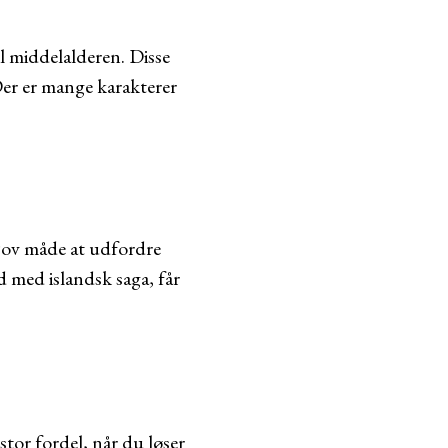
il middelalderen. Disse
Der er mange karakterer
 sjov måde at udfordre
 med islandsk saga, får
 stor fordel, når du løser