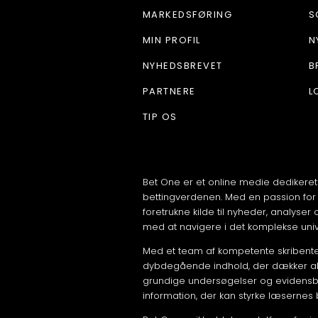
MARKEDSFØRING
S
MIN PROFIL
N
NYHEDSBREVET
B
PARTNERE
L
TIP OS
Bet One er et online medie dedikeret
bettingverdenen. Med en passion for 
foretrukne kilde til nyheder, analyser
med at navigere i det komplekse uni
Med et team af kompetente skribenter
dybdegående indhold, der dækker alt 
grundige undersøgelser og evidensb
information, der kan styrke læsernes