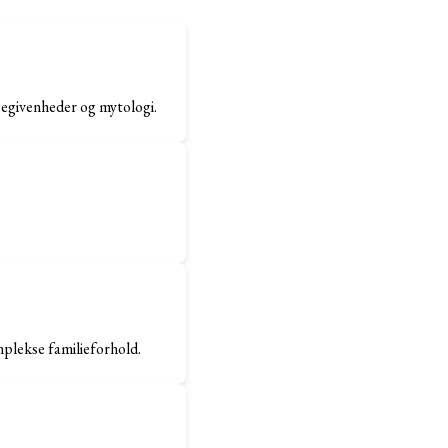
 begivenheder og mytologi.
mplekse familieforhold.