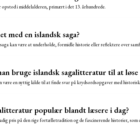
r opstod i middelalderen, primært i det 13. århundrede.
et med en islandsk saga?
saga kan være at underholde, formidle historie eller reflektere over s
 bruge islandsk sagalitteratur til at løs
n være en nyttig kilde til at finde svar på krydsordsopgaver med historisk
alitteratur populær blandt læsere i dag?
adig pris på den rige fortælletradition og de fascinerende historier, som 