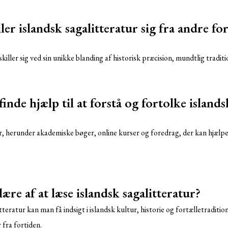
er islandsk sagalitteratur sig fra andre fo
killer sig ved sin unikke blanding af historisk præcision, mundtlig traditi
nde hjælp til at forstå og fortolke islands
er, herunder akademiske bøger, online kurser og foredrag, der kan hjælp
re af at læse islandsk sagalitteratur?
itteratur kan man få indsigt i islandsk kultur, historie og fortælletraditi
 fra fortiden.