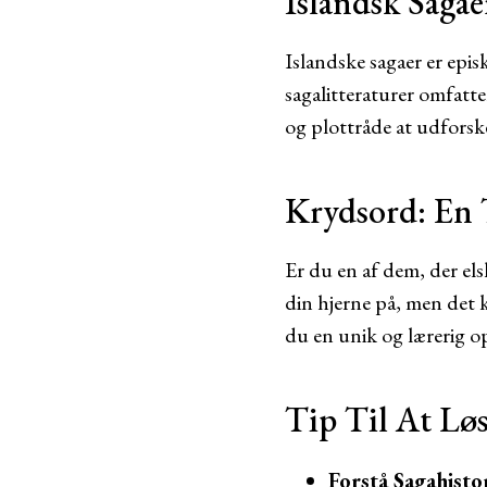
Islandsk Saga
Islandske sagaer er epis
sagalitteraturer omfatte
og plottråde at udforske
Krydsord: En 
Er du en af dem, der els
din hjerne på, men det
du en unik og lærerig op
Tip Til At Lø
Forstå Sagahisto