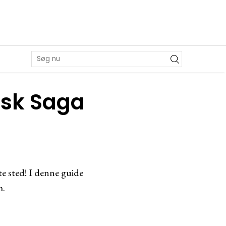
dsk Saga
te sted! I denne guide
m.