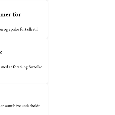
rmer for
on og episke fortællestil.
k
e med at forstå og fortolke
oner samt blive underholdt