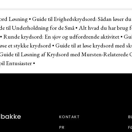
sord Løsning
•
Guide til Evighedskrydsord: Sådan løser d
e til Underholdning for de Små
•
Alt hvad du har brug f
•
Runde krydsord: En sjov og udfordrende aktivitet
•
Gui
løse et stykke krydsord
•
Guide til at løse krydsord med sk
Guide til Løsning af Krydsord med Mursten-Relaterede 
il Entusiaster
•
BETONE
ndbakke
KONTAKT
B
PR
F