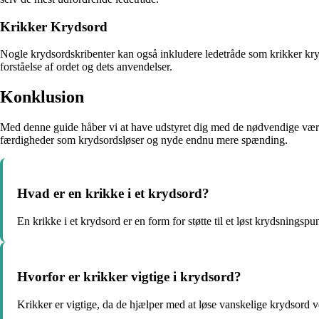
Krikker Krydsord
Nogle krydsordskribenter kan også inkludere ledetråde som krikker kryds
forståelse af ordet og dets anvendelser.
Konklusion
Med denne guide håber vi at have udstyret dig med de nødvendige værk
færdigheder som krydsordsløser og nyde endnu mere spænding.
Hvad er en krikke i et krydsord?
En krikke i et krydsord er en form for støtte til et løst krydsnings
Hvorfor er krikker vigtige i krydsord?
Krikker er vigtige, da de hjælper med at løse vanskelige krydsord ved