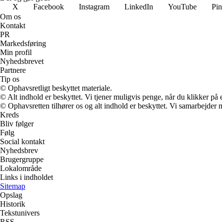
X
Facebook
Instagram
LinkedIn
YouTube
Pin
Om os
Kontakt
PR
Markedsføring
Min profil
Nyhedsbrevet
Partnere
Tip os
© Ophavsretligt beskyttet materiale.
© Alt indhold er beskyttet. Vi tjener muligvis penge, når du klikker på e
© Ophavsretten tilhører os og alt indhold er beskyttet. Vi samarbejder 
Kreds
Bliv følger
Følg
Social kontakt
Nyhedsbrev
Brugergruppe
Lokalområde
Links i indholdet
Sitemap
Opslag
Historik
Tekstunivers
RSS