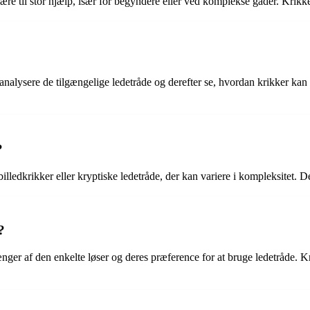
re til stor hjælp, især for begyndere eller ved komplekse gåder. Krikker
t analysere de tilgængelige ledetråde og derefter se, hvordan krikker kan
?
billedkrikker eller kryptiske ledetråde, der kan variere i kompleksitet. D
?
fhænger af den enkelte løser og deres præference for at bruge ledetråde