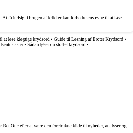
 At få indsigt i brugen af krikker kan forbedre ens evne til at løse
il at løse kløgtige krydsord
•
Guide til Løsning af Eroter Krydsord
•
sentusiaster
•
Sådan løser du stoffet krydsord
•
 Bet One efter at være den foretrukne kilde til nyheder, analyser og