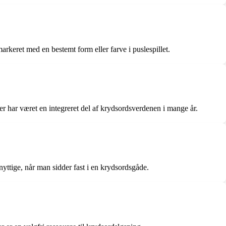
arkeret med en bestemt form eller farve i puslespillet.
er har været en integreret del af krydsordsverdenen i mange år.
nyttige, når man sidder fast i en krydsordsgåde.