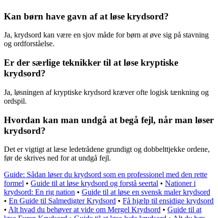
Kan børn have gavn af at løse krydsord?
Ja, krydsord kan være en sjov måde for børn at øve sig på stavning
og ordforståelse.
Er der særlige teknikker til at løse kryptiske
krydsord?
Ja, løsningen af kryptiske krydsord kræver ofte logisk tænkning og
ordspil.
Hvordan kan man undgå at begå fejl, når man løser
krydsord?
Det er vigtigt at læse ledetrådene grundigt og dobbelttjekke ordene,
før de skrives ned for at undgå fejl.
Guide: Sådan løser du krydsord som en professionel med den rette
formel
•
Guide til at løse krydsord og forstå seertal
•
Nationer i
krydsord: En rig nation
•
Guide til at løse en svensk maler krydsord
•
En Guide til Salmedigter Krydsord
•
Få hjælp til ensidige krydsord
•
Alt hvad du behøver at vide om Mergel Krydsord
•
Guide til at