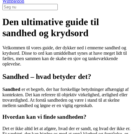
Wimbledon
Den ultimative guide til
sandhed og krydsord
Velkommen til vores guide, der dykker ned i emnerne sandhed og
krydsord. Disse to ord kan umiddelbart synes at have meget lidt til
fælles, men sammen kan de skabe en sjov og tankevækkende
oplevelse.
Sandhed – hvad betyder det?
Sandhed
er et begreb, der har forskellige betydninger afhængigt af
konteksten. Det kan referere til objektiv virkelighed, ærlighed eller
troværdighed. At forstå sandheden og være i stand til at skelne
mellem sandhed og løgne er en vigtig egenskab.
Hvordan kan vi finde sandheden?
Det er ikke altid let at afgøre, hvad der er sandt, og hvad der ikke er.
Et værktøj, der kan hjælpe os med at opnå klarhed og forståelse, er