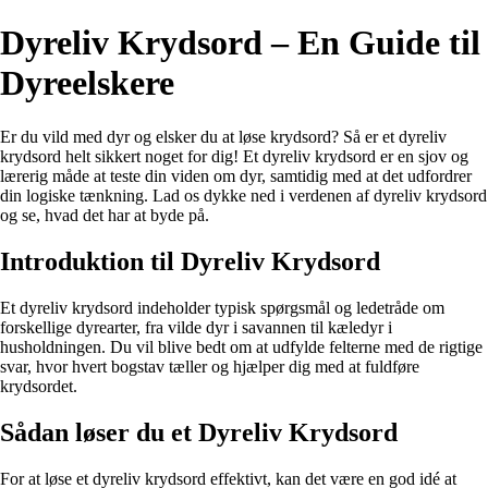
Dyreliv Krydsord – En Guide til
Dyreelskere
Er du vild med dyr og elsker du at løse krydsord? Så er et dyreliv
krydsord helt sikkert noget for dig! Et dyreliv krydsord er en sjov og
lærerig måde at teste din viden om dyr, samtidig med at det udfordrer
din logiske tænkning. Lad os dykke ned i verdenen af dyreliv krydsord
og se, hvad det har at byde på.
Introduktion til Dyreliv Krydsord
Et dyreliv krydsord indeholder typisk spørgsmål og ledetråde om
forskellige dyrearter, fra vilde dyr i savannen til kæledyr i
husholdningen. Du vil blive bedt om at udfylde felterne med de rigtige
svar, hvor hvert bogstav tæller og hjælper dig med at fuldføre
krydsordet.
Sådan løser du et Dyreliv Krydsord
For at løse et dyreliv krydsord effektivt, kan det være en god idé at