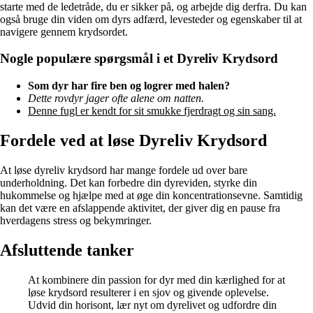
starte med de ledetråde, du er sikker på, og arbejde dig derfra. Du kan
også bruge din viden om dyrs adfærd, levesteder og egenskaber til at
navigere gennem krydsordet.
Nogle populære spørgsmål i et Dyreliv Krydsord
Som dyr har fire ben og logrer med halen?
Dette rovdyr jager ofte alene om natten.
Denne fugl er kendt for sit smukke fjerdragt og sin sang.
Fordele ved at løse Dyreliv Krydsord
At løse dyreliv krydsord har mange fordele ud over bare
underholdning. Det kan forbedre din dyreviden, styrke din
hukommelse og hjælpe med at øge din koncentrationsevne. Samtidig
kan det være en afslappende aktivitet, der giver dig en pause fra
hverdagens stress og bekymringer.
Afsluttende tanker
At kombinere din passion for dyr med din kærlighed for at
løse krydsord resulterer i en sjov og givende oplevelse.
Udvid din horisont, lær nyt om dyrelivet og udfordre din