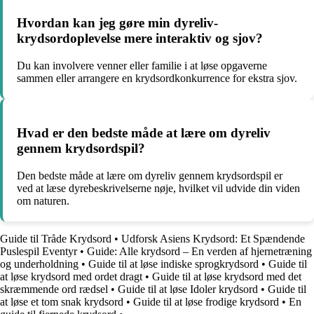
Hvordan kan jeg gøre min dyreliv-
krydsordoplevelse mere interaktiv og sjov?
Du kan involvere venner eller familie i at løse opgaverne
sammen eller arrangere en krydsordkonkurrence for ekstra sjov.
Hvad er den bedste måde at lære om dyreliv
gennem krydsordspil?
Den bedste måde at lære om dyreliv gennem krydsordspil er
ved at læse dyrebeskrivelserne nøje, hvilket vil udvide din viden
om naturen.
Guide til Tråde Krydsord
•
Udforsk Asiens Krydsord: Et Spændende
Puslespil Eventyr
•
Guide: Alle krydsord – En verden af hjernetræning
og underholdning
•
Guide til at løse indiske sprogkrydsord
•
Guide til
at løse krydsord med ordet dragt
•
Guide til at løse krydsord med det
skræmmende ord rædsel
•
Guide til at løse Idoler krydsord
•
Guide til
at løse et tom snak krydsord
•
Guide til at løse frodige krydsord
•
En