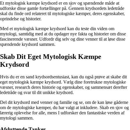
Et mytologisk kæmpe krydsord er en sjov og spændende måde at
udforske disse gamle fortællinger på. Gennem krydsordets ledetråde
skal du finde ord relateret til mytologiske kæmper, deres egenskaber,
oprindelse og historier.
Med et mytologisk kæmpe krydsord kan du teste din viden om
mytologi, samtidig med at du opdager nye fakta og historier om disse
fascinerende væsner. Udfordr dig selv og dine venner til at løse disse
spændende krydsord sammen.
Skab Dit Eget Mytologisk Kæmpe
Krydsord
Hvis du er en sand krydsordsentusiast, kan du også prøve at skabe dit
eget mytologisk kæmpe krydsord. Vælg dine foretrukne mytologiske
væsner, research deres historie og egenskaber, og sammensæt derefter
ledetråde og svar til dit unikke krydsord.
Del dit krydsord med venner og familie og se, om de kan løse gåderne
om de mytologiske kæmper, du har valgt at inkludere. Skab en sjov og
lærerig oplevelse for alle, mens I udforsker den fantastiske verden af
mytologi sammen.
Afsluttende Tanker