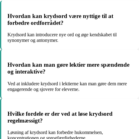
Hvordan kan krydsord være nyttige til at
forbedre ordforrådet?
Krydsord kan introducere nye ord og øge kendskabet til
synonymer og antonymer.
Hvordan kan man gøre lektier mere spændende
og interaktive?
Ved at inkludere krydsord i lektierne kan man gøre dem mere
engagerende og sjovere for eleverne.
Hvilke fordele er der ved at løse krydsord
regelmæssigt?
Løsning af krydsord kan forbedre hukommelsen,
koncentrationen og sprogfærdighederne.