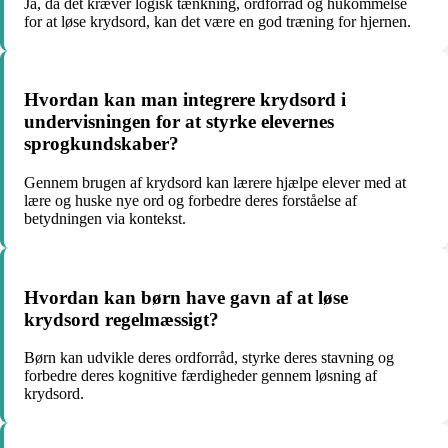
Ja, da det kræver logisk tænkning, ordforråd og hukommelse
for at løse krydsord, kan det være en god træning for hjernen.
Hvordan kan man integrere krydsord i
undervisningen for at styrke elevernes
sprogkundskaber?
Gennem brugen af krydsord kan lærere hjælpe elever med at
lære og huske nye ord og forbedre deres forståelse af
betydningen via kontekst.
Hvordan kan børn have gavn af at løse
krydsord regelmæssigt?
Børn kan udvikle deres ordforråd, styrke deres stavning og
forbedre deres kognitive færdigheder gennem løsning af
krydsord.