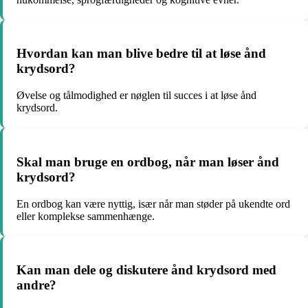
Hvordan kan man blive bedre til at løse ånd
krydsord?
Øvelse og tålmodighed er nøglen til succes i at løse ånd
krydsord.
Skal man bruge en ordbog, når man løser ånd
krydsord?
En ordbog kan være nyttig, især når man støder på ukendte ord
eller komplekse sammenhænge.
Kan man dele og diskutere ånd krydsord med
andre?