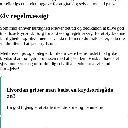
tur eller løs en anden opgave for at give dig selv en mental pause.
Øv regelmæssigt
Som med enhver færdighed kræver det tid og dedikation at blive god
til at løse krydsord. Sørg for at øve dig regelmæssigt for at styrke dine
færdigheder og blive mere selvsikker. Jo mere du praktiserer, jo bedre
vil du blive til at løse krydsord.
Med disse tips og strategier burde du være bedre rustet til at gribe
krydsord an og nyde processen med at løse dem. Husk at have det
sjovt undervejs og udfordre dig selv til at tænke kreativt. God
fornøjelse!
Hvordan griber man bedst en krydsordsgåde
an?
En god tilgang er at starte med de korte og nemme ord.