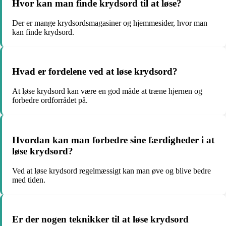
Hvor kan man finde krydsord til at løse?
Der er mange krydsordsmagasiner og hjemmesider, hvor man
kan finde krydsord.
Hvad er fordelene ved at løse krydsord?
At løse krydsord kan være en god måde at træne hjernen og
forbedre ordforrådet på.
Hvordan kan man forbedre sine færdigheder i at
løse krydsord?
Ved at løse krydsord regelmæssigt kan man øve og blive bedre
med tiden.
Er der nogen teknikker til at løse krydsord