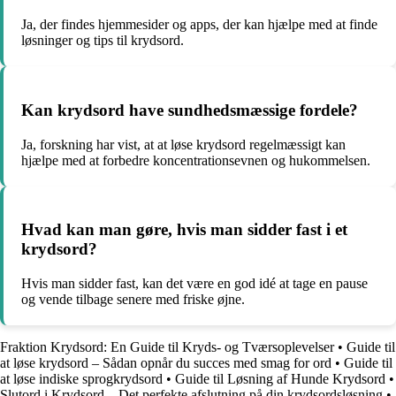
Ja, der findes hjemmesider og apps, der kan hjælpe med at finde
løsninger og tips til krydsord.
Kan krydsord have sundhedsmæssige fordele?
Ja, forskning har vist, at at løse krydsord regelmæssigt kan
hjælpe med at forbedre koncentrationsevnen og hukommelsen.
Hvad kan man gøre, hvis man sidder fast i et
krydsord?
Hvis man sidder fast, kan det være en god idé at tage en pause
og vende tilbage senere med friske øjne.
Fraktion Krydsord: En Guide til Kryds- og Tværsoplevelser
•
Guide til
at løse krydsord – Sådan opnår du succes med smag for ord
•
Guide til
at løse indiske sprogkrydsord
•
Guide til Løsning af Hunde Krydsord
•
Slutord i Krydsord – Det perfekte afslutning på din krydsordsløsning
•