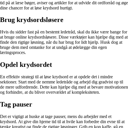
tid på at læse bøger, aviser og artikler for at udvide dit ordforråd og øge
dine chancer for at løse krydsord hurtigt.
Brug krydsordsløsere
Hvis du sidder fast på en bestemt ledetråd, skal du ikke være bange for
at bruge online krydsordsløsere. Disse værktøjer kan hjælpe dig med at
finde den rigtige løsning, når du har brug for lidt hjælp. Husk dog at
bruge dem med omtanke for at undgå at ødelægge din egen
læringsproces.
Opdel krydsordet
En effektiv strategi til at løse krydsord er at opdele det i mindre
sektioner. Start med de nemme ledetråde og arbejd dig gradvist op til
de mere udfordrende. Dette kan hjælpe dig med at bevare motivationen
og forhindre, at du bliver overvældet af kompleksiteten.
Tag pauser
Det er vigtigt at huske at tage pauser, mens du arbejder med et
krydsord. At give din hjerne tid til at hvile kan forbedre din evne til at
tænke kreativt og finde de rigtige løsninger. Grib en kop kaffe, gå en