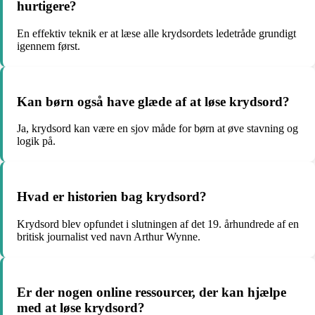
hurtigere?
En effektiv teknik er at læse alle krydsordets ledetråde grundigt
igennem først.
Kan børn også have glæde af at løse krydsord?
Ja, krydsord kan være en sjov måde for børn at øve stavning og
logik på.
Hvad er historien bag krydsord?
Krydsord blev opfundet i slutningen af det 19. århundrede af en
britisk journalist ved navn Arthur Wynne.
Er der nogen online ressourcer, der kan hjælpe
med at løse krydsord?