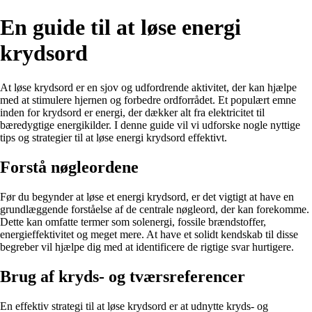
En guide til at løse energi
krydsord
At løse krydsord er en sjov og udfordrende aktivitet, der kan hjælpe
med at stimulere hjernen og forbedre ordforrådet. Et populært emne
inden for krydsord er energi, der dækker alt fra elektricitet til
bæredygtige energikilder. I denne guide vil vi udforske nogle nyttige
tips og strategier til at løse energi krydsord effektivt.
Forstå nøgleordene
Før du begynder at løse et energi krydsord, er det vigtigt at have en
grundlæggende forståelse af de centrale nøgleord, der kan forekomme.
Dette kan omfatte termer som solenergi, fossile brændstoffer,
energieffektivitet og meget mere. At have et solidt kendskab til disse
begreber vil hjælpe dig med at identificere de rigtige svar hurtigere.
Brug af kryds- og tværsreferencer
En effektiv strategi til at løse krydsord er at udnytte kryds- og