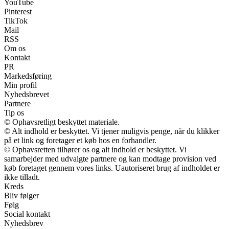
YouTube
Pinterest
TikTok
Mail
RSS
Om os
Kontakt
PR
Markedsføring
Min profil
Nyhedsbrevet
Partnere
Tip os
© Ophavsretligt beskyttet materiale.
© Alt indhold er beskyttet. Vi tjener muligvis penge, når du klikker
på et link og foretager et køb hos en forhandler.
© Ophavsretten tilhører os og alt indhold er beskyttet. Vi
samarbejder med udvalgte partnere og kan modtage provision ved
køb foretaget gennem vores links. Uautoriseret brug af indholdet er
ikke tilladt.
Kreds
Bliv følger
Følg
Social kontakt
Nyhedsbrev