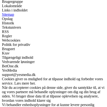
Brugergruppe
Lokalområde
Links i indholdet
Sitemap
Opslag
Historik
Tekstunivers
RSS
Regler
Webcookies
Politik for privatliv
Brugsret
Krav
Tilgængeligt indhold
Vedvarende løsninger
BetOne.dk
YesMedia
support@yesmedia.dk
Cookies giver os mulighed for at tilpasse indhold og forbedre vores
service. Læs mere her.
Når du accepterer cookies på denne side, giver du samtykke til, at vi
og vores partnere må behandle oplysninger om dig og din brug af
siden. Vi bruger disse data til at tilpasse oplevelsen og analysere,
hvordan vores indhold klarer sig
Vi behandler enhedsoplysninger for at kunne levere personlig