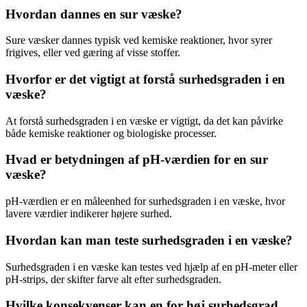
Hvordan dannes en sur væske?
Sure væsker dannes typisk ved kemiske reaktioner, hvor syrer
frigives, eller ved gæring af visse stoffer.
Hvorfor er det vigtigt at forstå surhedsgraden i en
væske?
At forstå surhedsgraden i en væske er vigtigt, da det kan påvirke
både kemiske reaktioner og biologiske processer.
Hvad er betydningen af pH-værdien for en sur
væske?
pH-værdien er en måleenhed for surhedsgraden i en væske, hvor
lavere værdier indikerer højere surhed.
Hvordan kan man teste surhedsgraden i en væske?
Surhedsgraden i en væske kan testes ved hjælp af en pH-meter eller
pH-strips, der skifter farve alt efter surhedsgraden.
Hvilke konsekvenser kan en for høj surhedsgrad