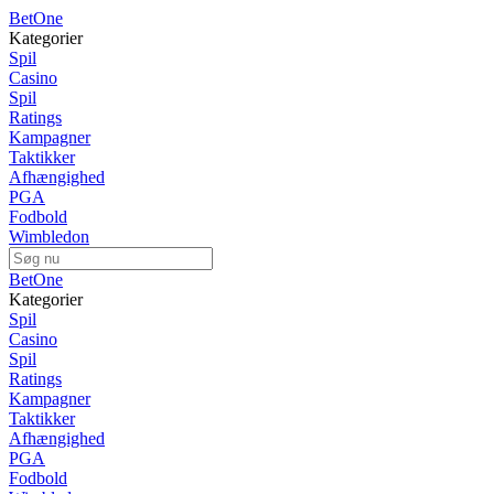
BetOne
Kategorier
Spil
Casino
Spil
Ratings
Kampagner
Taktikker
Afhængighed
PGA
Fodbold
Wimbledon
BetOne
Kategorier
Spil
Casino
Spil
Ratings
Kampagner
Taktikker
Afhængighed
PGA
Fodbold