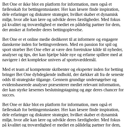
Bet One er ikke blot en platform for information, men også et
fællesskab for bettingentusiaster. Her kan læsere finde inspiration,
dele erfaringer og diskutere strategier, hvilket skaber et dynamisk
miljø, hvor alle kan lære og udvikle deres færdigheder. Med fokus
på kvalitet og troværdighed er mediet en pålidelig partner for dem,
der ønsker at forbedre deres bettingoplevelse.
Bet One er et online medie dedikeret til at informere og engagere
danskerne inden for bettingverdenen. Med en passion for spil og
sport stræber Bet One efter at være den foretrukne kilde til nyheder,
analyser og tips, der kan hjælpe både nye og erfarne spillere med at
navigere i det komplekse univers af sportsvæddemål.
Med et team af kompetente skribenter og eksperter inden for betting
bringer Bet One dybdegående indhold, der dækker alt fra de seneste
odds til strategiske tilgange. Gennem grundige undersøgelser og
evidensbaserede analyser præsenterer mediet relevant information,
der kan styrke læsernes beslutningstagning og øge deres chancer for
succes.
Bet One er ikke blot en platform for information, men også et
fællesskab for bettingentusiaster. Her kan læsere finde inspiration,
dele erfaringer og diskutere strategier, hvilket skaber et dynamisk
miljø, hvor alle kan lære og udvikle deres færdigheder. Med fokus
på kvalitet og troværdighed er mediet en pålidelig partner for dem,