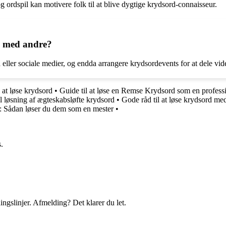
ordspil kan motivere folk til at blive dygtige krydsord-connaisseur.
n med andre?
 eller sociale medier, og endda arrangere krydsordevents for at dele vid
l at løse krydsord
•
Guide til at løse en Remse Krydsord som en profess
l løsning af ægteskabsløfte krydsord
•
Gode råd til at løse krydsord me
d: Sådan løser du dem som en mester
•
.
ingslinjer. Afmelding? Det klarer du let.