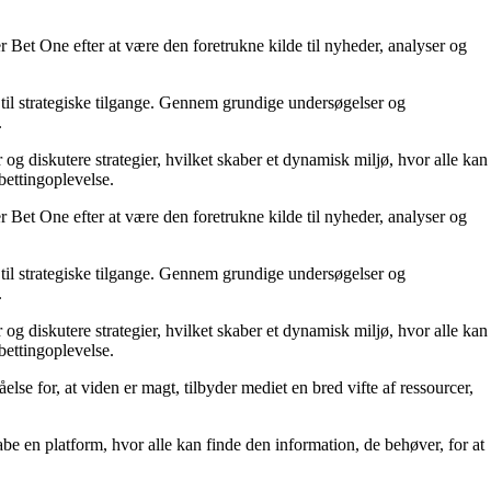
 Bet One efter at være den foretrukne kilde til nyheder, analyser og
til strategiske tilgange. Gennem grundige undersøgelser og
.
 og diskutere strategier, hvilket skaber et dynamisk miljø, hvor alle kan
bettingoplevelse.
 Bet One efter at være den foretrukne kilde til nyheder, analyser og
til strategiske tilgange. Gennem grundige undersøgelser og
.
 og diskutere strategier, hvilket skaber et dynamisk miljø, hvor alle kan
bettingoplevelse.
else for, at viden er magt, tilbyder mediet en bred vifte af ressourcer,
kabe en platform, hvor alle kan finde den information, de behøver, for at