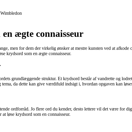
d
Wimbledon
m en ægte connaisseur
nge, men for dem der virkelig ønsker at mestre kunsten ved at afkode or
 løse krydsord som en ægte connaisseur.
r
ordets grundlæggende struktur. Et krydsord består af vandrette og lodrette
og tema, da dette kan give værdifuld indsigt i, hvordan opgaven kan løses
ttende ordforråd. Jo flere ord du kender, desto lettere vil det være for d
or at løse krydsord som en connaisseur.