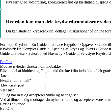
Nysgerrighed, udfordring, konkurrenceånd og kærlighed til sprog og 
Hvordan kan man dele krydsord-connaisseur vide
Du kan starte en krydsordklub, deltage i diskussioner på online fora
Fortrop i Krydsord: En Guide til at Løse Kryptiske Opgaver
•
Guide ti
Krydsord: En Komplet Guide til Løsning af Kryds og Tværs
•
Guide ti
Guide til at løse krydsord med Havneby
•
Guide til Selvstyre Krydsor
BetOne
Modtag nyheder direkte i din indbakke
Bliv en del af klubben og få gode råd direkte i din indbakke - helt gratis
Hvad er din e-mail?
Vær med
Jeg har læst og accepterer vilkår og betingelser.
Ved at tilmelde dig modtager du nyheder fra os og accepterer vores retn
Lær os at kende
Bet One