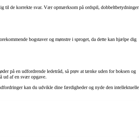
e dig til de korrekte svar. Vær opmærksom på ordspil, dobbeltbetydninger
 forekommende bogstaver og mønstre i sproget, da dette kan hjælpe dig
støder på en udfordrende ledetråd, så prøv at tænke uden for boksen og
slå ud af en svær opgave.
 udfordringer kan du udvikle dine færdigheder og nyde den intellektuelle