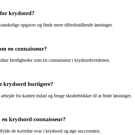
 for krydsord?
anskelige opgaver og finde mere tilfredsstillende løsninger.
som en connaisseur?
dine færdigheder som en connaisseur i krydsordverdenen.
se krydsord hurtigere?
arbejde fra kanten indad og bruge skrabebrikker til at finde løsninger.
m en krydsord-connaisseur?
 udfylde de korrekte svar i krydsord og øge succesraten.