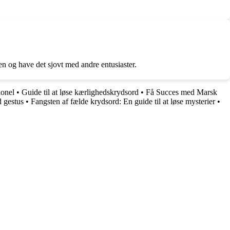
en og have det sjovt med andre entusiaster.
ionel
•
Guide til at løse kærlighedskrydsord
•
Få Succes med Marsk
d gestus
•
Fangsten af fælde krydsord: En guide til at løse mysterier
•