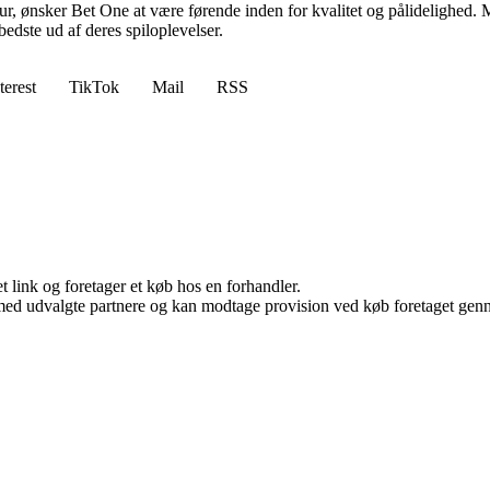
ltur, ønsker Bet One at være førende inden for kvalitet og pålidelighed. M
bedste ud af deres spiloplevelser.
terest
TikTok
Mail
RSS
t link og foretager et køb hos en forhandler.
med udvalgte partnere og kan modtage provision ved køb foretaget gennem