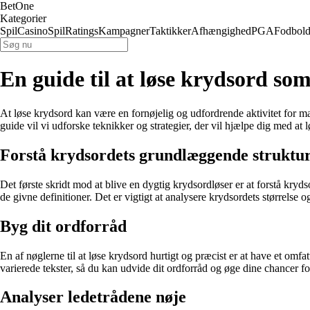
BetOne
Kategorier
Spil
Casino
Spil
Ratings
Kampagner
Taktikker
Afhængighed
PGA
Fodbol
En guide til at løse krydsord so
At løse krydsord kan være en fornøjelig og udfordrende aktivitet for ma
guide vil vi udforske teknikker og strategier, der vil hjælpe dig med at
Forstå krydsordets grundlæggende struktu
Det første skridt mod at blive en dygtig krydsordløser er at forstå kryds
de givne definitioner. Det er vigtigt at analysere krydsordets størrelse 
Byg dit ordforråd
En af nøglerne til at løse krydsord hurtigt og præcist er at have et omfa
varierede tekster, så du kan udvide dit ordforråd og øge dine chancer f
Analyser ledetrådene nøje