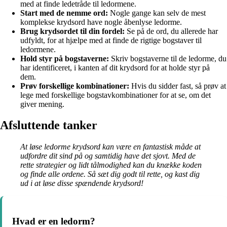
med at finde ledetråde til ledormene.
Start med de nemme ord:
Nogle gange kan selv de mest
komplekse krydsord have nogle åbenlyse ledorme.
Brug krydsordet til din fordel:
Se på de ord, du allerede har
udfyldt, for at hjælpe med at finde de rigtige bogstaver til
ledormene.
Hold styr på bogstaverne:
Skriv bogstaverne til de ledorme, du
har identificeret, i kanten af dit krydsord for at holde styr på
dem.
Prøv forskellige kombinationer:
Hvis du sidder fast, så prøv at
lege med forskellige bogstavkombinationer for at se, om det
giver mening.
Afsluttende tanker
At løse ledorme krydsord kan være en fantastisk måde at
udfordre dit sind på og samtidig have det sjovt. Med de
rette strategier og lidt tålmodighed kan du knække koden
og finde alle ordene. Så sæt dig godt til rette, og kast dig
ud i at løse disse spændende krydsord!
Hvad er en ledorm?