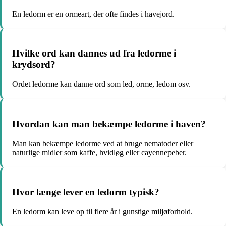
En ledorm er en ormeart, der ofte findes i havejord.
Hvilke ord kan dannes ud fra ledorme i
krydsord?
Ordet ledorme kan danne ord som led, orme, ledom osv.
Hvordan kan man bekæmpe ledorme i haven?
Man kan bekæmpe ledorme ved at bruge nematoder eller
naturlige midler som kaffe, hvidløg eller cayennepeber.
Hvor længe lever en ledorm typisk?
En ledorm kan leve op til flere år i gunstige miljøforhold.