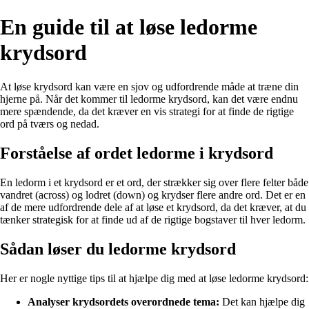
En guide til at løse ledorme
krydsord
At løse krydsord kan være en sjov og udfordrende måde at træne din
hjerne på. Når det kommer til ledorme krydsord, kan det være endnu
mere spændende, da det kræver en vis strategi for at finde de rigtige
ord på tværs og nedad.
Forståelse af ordet ledorme i krydsord
En ledorm i et krydsord er et ord, der strækker sig over flere felter både
vandret (across) og lodret (down) og krydser flere andre ord. Det er en
af de mere udfordrende dele af at løse et krydsord, da det kræver, at du
tænker strategisk for at finde ud af de rigtige bogstaver til hver ledorm.
Sådan løser du ledorme krydsord
Her er nogle nyttige tips til at hjælpe dig med at løse ledorme krydsord:
Analyser krydsordets overordnede tema:
Det kan hjælpe dig