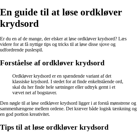
En guide til at løse ordkløver
krydsord
Er du en af de mange, der elsker at løse ordkløver krydsord? Læs
videre for at få nyttige tips og tricks til at løse disse sjove og
udfordrende puslespil.
Forståelse af ordkløver krydsord
Ordkløver krydsord er en spændende variant af det
klassiske krydsord. I stedet for at finde enkeltstående ord,
skal du her finde hele sætninger eller udtryk gemt i et
vævet net af bogstaver.
Den nøgle til at løse ordkløver krydsord ligger i at forstå mønstrene og
sammenhængene mellem ordene. Det kræver både logisk tænkning og
en god portion kreativitet.
Tips til at løse ordkløver krydsord