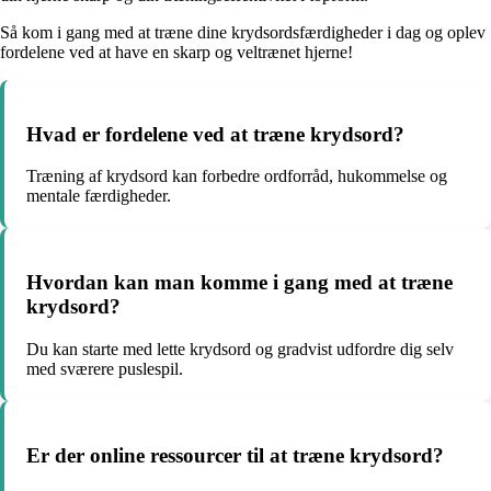
Så kom i gang med at træne dine krydsordsfærdigheder i dag og oplev
fordelene ved at have en skarp og veltrænet hjerne!
Hvad er fordelene ved at træne krydsord?
Træning af krydsord kan forbedre ordforråd, hukommelse og
mentale færdigheder.
Hvordan kan man komme i gang med at træne
krydsord?
Du kan starte med lette krydsord og gradvist udfordre dig selv
med sværere puslespil.
Er der online ressourcer til at træne krydsord?