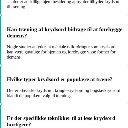
Ja, der er adskillige hjemmesider og apps, der tilbyder krydsord
til træning.
Kan træning af krydsord bidrage til at forebygge
demens?
Nogle studier antyder, at mentale udfordringer som krydsord
kan være gavnlige for hjernen og forebygge visse former for
demens.
Hvilke typer krydsord er populære at træne?
Der er klassiske krydsord, kringlekrydsord og bogstavkrydsord
blandt de populære valg til træning.
Er der specifikke teknikker til at løse krydsord
hurtigere?