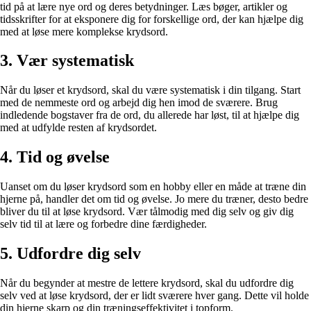
tid på at lære nye ord og deres betydninger. Læs bøger, artikler og
tidsskrifter for at eksponere dig for forskellige ord, der kan hjælpe dig
med at løse mere komplekse krydsord.
3. Vær systematisk
Når du løser et krydsord, skal du være systematisk i din tilgang. Start
med de nemmeste ord og arbejd dig hen imod de sværere. Brug
indledende bogstaver fra de ord, du allerede har løst, til at hjælpe dig
med at udfylde resten af krydsordet.
4. Tid og øvelse
Uanset om du løser krydsord som en hobby eller en måde at træne din
hjerne på, handler det om tid og øvelse. Jo mere du træner, desto bedre
bliver du til at løse krydsord. Vær tålmodig med dig selv og giv dig
selv tid til at lære og forbedre dine færdigheder.
5. Udfordre dig selv
Når du begynder at mestre de lettere krydsord, skal du udfordre dig
selv ved at løse krydsord, der er lidt sværere hver gang. Dette vil holde
din hjerne skarp og din træningseffektivitet i topform.