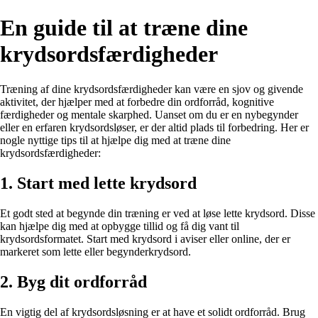
En guide til at træne dine
krydsordsfærdigheder
Træning af dine krydsordsfærdigheder kan være en sjov og givende
aktivitet, der hjælper med at forbedre din ordforråd, kognitive
færdigheder og mentale skarphed. Uanset om du er en nybegynder
eller en erfaren krydsordsløser, er der altid plads til forbedring. Her er
nogle nyttige tips til at hjælpe dig med at træne dine
krydsordsfærdigheder:
1. Start med lette krydsord
Et godt sted at begynde din træning er ved at løse lette krydsord. Disse
kan hjælpe dig med at opbygge tillid og få dig vant til
krydsordsformatet. Start med krydsord i aviser eller online, der er
markeret som lette eller begynderkrydsord.
2. Byg dit ordforråd
En vigtig del af krydsordsløsning er at have et solidt ordforråd. Brug