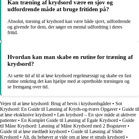
Kan træning af krydsord være en sjov og
udfordrende måde at bruge fritiden på?
Absolut, træning af krydsord kan være både sjovt, udfordrende
og givende for dem, der søger en mental udfordring i deres
fritid.
Hvordan kan man skabe en rutine for træning af
krydsord?
At sætte tid af til at løse krydsord regelmæssigt og skabe en fast
rutine omkring det kan hjælpe med at opretholde træningen og
se fremgang over tid.
Vejen til at løse krydsord: Brug af bevis i krydsordsgåder
•
Sot
Krydsord: En Guide til Løsning af Kryds-og-tværs Opgaver
•
Guide til
at løse eksklusive krydsord
•
Løs krydsord – En sjov måde at aktivere
patienter
•
En Komplet Guide til Løsning af Egale Krydsord
•
Guide
til Måne Krydsord: Løsning af Måne Krydsord med 2 Bogstaver
•
Guide til at løse medfødt krydsord
•
Guide til Løsning af Slidte
Krydsord
•
Alt, du behøver at vide om at løse et struds krydsord
•