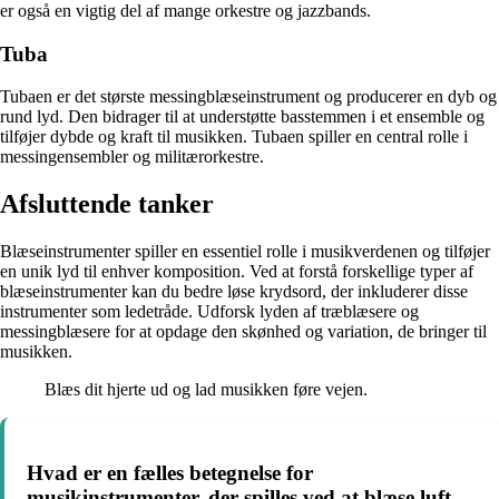
er også en vigtig del af mange orkestre og jazzbands.
Tuba
Tubaen er det største messingblæseinstrument og producerer en dyb og
rund lyd. Den bidrager til at understøtte basstemmen i et ensemble og
tilføjer dybde og kraft til musikken. Tubaen spiller en central rolle i
messingensembler og militærorkestre.
Afsluttende tanker
Blæseinstrumenter spiller en essentiel rolle i musikverdenen og tilføjer
en unik lyd til enhver komposition. Ved at forstå forskellige typer af
blæseinstrumenter kan du bedre løse krydsord, der inkluderer disse
instrumenter som ledetråde. Udforsk lyden af træblæsere og
messingblæsere for at opdage den skønhed og variation, de bringer til
musikken.
Blæs dit hjerte ud og lad musikken føre vejen.
Hvad er en fælles betegnelse for
musikinstrumenter, der spilles ved at blæse luft