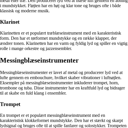
metal eller træ. Den producerer lyd ved at blæse luft gennem en åbning
i mundstykket. Fløjten har en høj og klar tone og bruges ofte i både
klassisk og moderne musik.
Klarinet
Klarinetten er et populært træblæseinstrument med en karakteristisk
form. Den har et rørformet mundstykke og en række klapper, der
ændrer tonen. Klarinetten har en varm og fyldig lyd og spiller en vigtig
rolle i mange orkestre og jazzensembler.
Messingblæseinstrumenter
Messingblæseinstrumenter er lavet af metal og producerer lyd ved at
lufte gennem en embouchure, hvilket skaber vibrationer i luftsøjlen.
Eksempler på messingblæseinstrumenter inkluderer trompet, horn,
trombone og tuba. Disse instrumenter har en kraftfuld lyd og bidrager
til at skabe en fuld klang i ensembler.
Trompet
En trompet er et populært messingblæseinstrument med en
karakteristisk klokkeformet mundstykke. Den har et stærkt og skarpt
lydsignal og bruges ofte til at spille fanfarer og solostykker. Trompeten