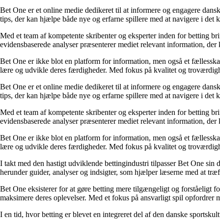
Bet One er et online medie dedikeret til at informere og engagere dansk
tips, der kan hjælpe både nye og erfarne spillere med at navigere i de
Med et team af kompetente skribenter og eksperter inden for betting br
evidensbaserede analyser præsenterer mediet relevant information, der 
Bet One er ikke blot en platform for information, men også et fællesskab 
lære og udvikle deres færdigheder. Med fokus på kvalitet og troværdighe
Bet One er et online medie dedikeret til at informere og engagere dansk
tips, der kan hjælpe både nye og erfarne spillere med at navigere i de
Med et team af kompetente skribenter og eksperter inden for betting br
evidensbaserede analyser præsenterer mediet relevant information, der 
Bet One er ikke blot en platform for information, men også et fællesskab 
lære og udvikle deres færdigheder. Med fokus på kvalitet og troværdighe
I takt med den hastigt udviklende bettingindustri tilpasser Bet One sin d
herunder guider, analyser og indsigter, som hjælper læserne med at træf
Bet One eksisterer for at gøre betting mere tilgængeligt og forståeligt f
maksimere deres oplevelser. Med et fokus på ansvarligt spil opfordrer m
I en tid, hvor betting er blevet en integreret del af den danske sportsku