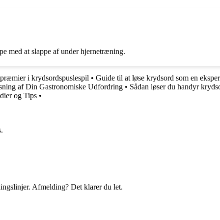
e med at slappe af under hjernetræning.
 præmier i krydsordspuslespil
•
Guide til at løse krydsord som en eksper
sning af Din Gastronomiske Udfordring
•
Sådan løser du handyr kryds
dier og Tips
•
.
ingslinjer. Afmelding? Det klarer du let.