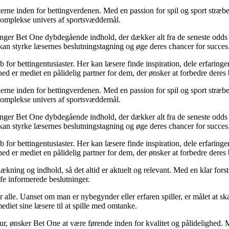
erne inden for bettingverdenen. Med en passion for spil og sport stræber
t komplekse univers af sportsvæddemål.
inger Bet One dybdegående indhold, der dækker alt fra de seneste odds 
kan styrke læsernes beslutningstagning og øge deres chancer for succes
for bettingentusiaster. Her kan læsere finde inspiration, dele erfaringer
d er mediet en pålidelig partner for dem, der ønsker at forbedre deres 
erne inden for bettingverdenen. Med en passion for spil og sport stræber
t komplekse univers af sportsvæddemål.
inger Bet One dybdegående indhold, der dækker alt fra de seneste odds 
kan styrke læsernes beslutningstagning og øge deres chancer for succes
for bettingentusiaster. Her kan læsere finde inspiration, dele erfaringer
d er mediet en pålidelig partner for dem, der ønsker at forbedre deres 
ækning og indhold, så det altid er aktuelt og relevant. Med en klar forstå
fe informerede beslutninger.
or alle. Uanset om man er nybegynder eller erfaren spiller, er målet at s
ediet sine læsere til at spille med omtanke.
ltur, ønsker Bet One at være førende inden for kvalitet og pålidelighed. M