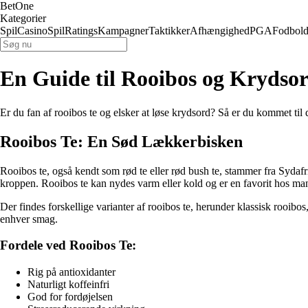
BetOne
Kategorier
Spil
Casino
Spil
Ratings
Kampagner
Taktikker
Afhængighed
PGA
Fodbol
En Guide til Rooibos og Krydso
Er du fan af rooibos te og elsker at løse krydsord? Så er du kommet til d
Rooibos Te: En Sød Lækkerbisken
Rooibos te, også kendt som rød te eller rød bush te, stammer fra Sydafri
kroppen. Rooibos te kan nydes varm eller kold og er en favorit hos man
Der findes forskellige varianter af rooibos te, herunder klassisk rooibo
enhver smag.
Fordele ved Rooibos Te:
Rig på antioxidanter
Naturligt koffeinfri
God for fordøjelsen