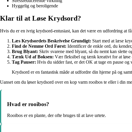
Stressreducerende virkning
Hyggelig og beroligende
Klar til at Løse Krydsord?
Hvis du er en ivrig krydsord-entusiast, kan det være en udfordring at få 
Læs Krydsordets Beskrivelse Grundigt:
Start med at læse kryd
Find de Nemme Ord Først:
Identificer de enkle ord, du kender
Brug Blyant:
Skriv svarene med blyant, så du nemt kan slette og 
Tænk Ud af Boksen:
Vær fleksibel og tænk kreativt for at løs
Tag Pauser:
Hvis du sidder fast, er det OK at tage en pause og 
Krydsord er en fantastisk måde at udfordre din hjerne på og samt
Uanset om du løser krydsord over en kop varm rooibos te eller i din mest
Hvad er rooibos?
Rooibos er en plante, der ofte bruges til at lave urtete.