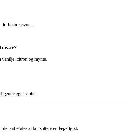
g forbedre søvnen.
bos-te?
 vanilje, citron og mynte.
oligende egenskaber.
n det anbefales at konsultere en læge først.