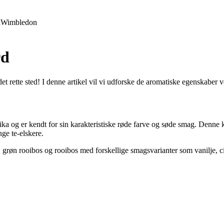
d
Wimbledon
rd
et rette sted! I denne artikel vil vi udforske de aromatiske egenskaber ve
ka og er kendt for sin karakteristiske røde farve og søde smag. Denne ko
ge te-elskere.
s, grøn rooibos og rooibos med forskellige smagsvarianter som vanilje, ci