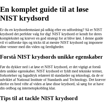
En komplet guide til at løse
NIST krydsord
Er du en krydsordentusiast på udkig efter en udfordring? Så er NIST
krydsord det perfekte valg for dig! NIST krydsord er kendt for deres
kompleksitet og kræver en god strategi for at blive løst. I denne guide
vil vi udforske tips og tricks til at mestre NIST krydsord og imponere
dine venner med din viden og færdigheder.
Forstå NIST krydsords unikke egenskaber
Før du dykker ned i at løse et NIST krydsord, er det vigtigt at forstå
dets unikke egenskaber. NIST krydsord er fyldt med tekniske termer,
forkortelser og fagudtryk relateret til standarder og teknologi, da de er
udviklet af National Institute of Standards and Technology. Det kræver
derfor en bred vifte af viden at løse disse krydsord, så sørg for at have
din ordbog og internetopkobling klar.
Tips til at tackle NIST krydsord