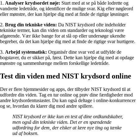
1.
Analyser krydsordet nøje:
Start med at se på både lodrette og
vandrette ledetråde, og identificer de mulige svar. Kig efter nøgleord
eller mønstre, der kan hjælpe dig med at finde de rigtige løsninger.
2.
Brug din tekniske viden:
Da NIST krydsord ofte indeholder
tekniske termer, kan din viden om standarder og teknologi være
afgørende. Vær ikke bange for at slå op eller undersøge ukendte
begreber, da det kan hjælpe dig med at finde de rigtige svar hurtigere.
3.
Arbejd systematisk:
Organisér dine svar ved at udfylde de
bogstaver, du er sikker på, først. Dette kan hjælpe dig med at opdage
mønstre og sammenhænge mellem forskellige ledetråde.
Test din viden med NIST krydsord online
Der er flere hjemmesider og apps, der tilbyder NIST krydsord til at
udfordre din viden. Tag en tur online og prøv dine færdigheder mod
andre krydsordentusiaster. Du kan også deltage i online-konkurrencer
og se, hvordan du klarer dig mod andre spillere.
NIST krydsord er ikke kun en test af dine ordkundskaber,
men også din tekniske viden. Det er en spændende
udfordring for dem, der elsker at lære nye ting og tænke
ud af boksen.