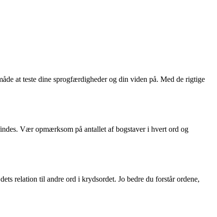
åde at teste dine sprogfærdigheder og din viden på. Med de rigtige
l findes. Vær opmærksom på antallet af bogstaver i hvert ord og
ts relation til andre ord i krydsordet. Jo bedre du forstår ordene,