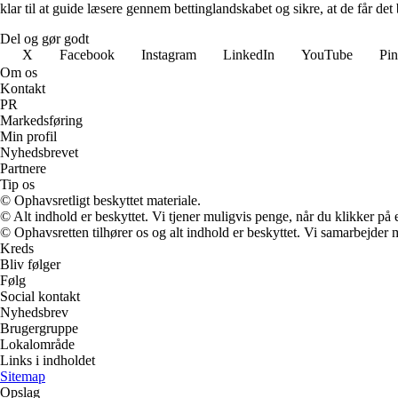
klar til at guide læsere gennem bettinglandskabet og sikre, at de får det 
Del og gør godt
X
Facebook
Instagram
LinkedIn
YouTube
Pin
Om os
Kontakt
PR
Markedsføring
Min profil
Nyhedsbrevet
Partnere
Tip os
© Ophavsretligt beskyttet materiale.
© Alt indhold er beskyttet. Vi tjener muligvis penge, når du klikker på e
© Ophavsretten tilhører os og alt indhold er beskyttet. Vi samarbejder 
Kreds
Bliv følger
Følg
Social kontakt
Nyhedsbrev
Brugergruppe
Lokalområde
Links i indholdet
Sitemap
Opslag