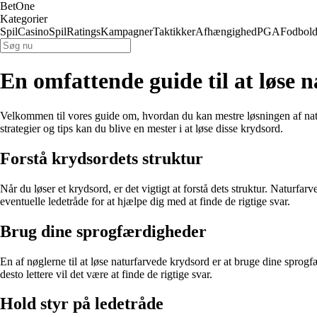
BetOne
Kategorier
Spil
Casino
Spil
Ratings
Kampagner
Taktikker
Afhængighed
PGA
Fodbol
En omfattende guide til at løse 
Velkommen til vores guide om, hvordan du kan mestre løsningen af nat
strategier og tips kan du blive en mester i at løse disse krydsord.
Forstå krydsordets struktur
Når du løser et krydsord, er det vigtigt at forstå dets struktur. Naturf
eventuelle ledetråde for at hjælpe dig med at finde de rigtige svar.
Brug dine sprogfærdigheder
En af nøglerne til at løse naturfarvede krydsord er at bruge dine sprog
desto lettere vil det være at finde de rigtige svar.
Hold styr på ledetråde