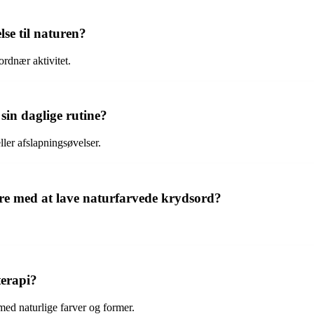
lse til naturen?
rdnær aktivitet.
sin daglige rutine?
ller afslapningsøvelser.
re med at lave naturfarvede krydsord?
terapi?
med naturlige farver og former.