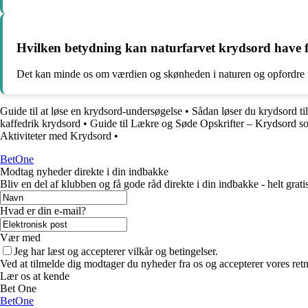
Hvilken betydning kan naturfarvet krydsord have 
Det kan minde os om værdien og skønheden i naturen og opfordre t
Guide til at løse en krydsord-undersøgelse
•
Sådan løser du krydsord ti
kaffedrik krydsord
•
Guide til Lækre og Søde Opskrifter – Krydsord so
Aktiviteter med Krydsord
•
BetOne
Modtag nyheder direkte i din indbakke
Bliv en del af klubben og få gode råd direkte i din indbakke - helt gratis
Hvad er din e-mail?
Vær med
Jeg har læst og accepterer vilkår og betingelser.
Ved at tilmelde dig modtager du nyheder fra os og accepterer vores retn
Lær os at kende
Bet One
BetOne