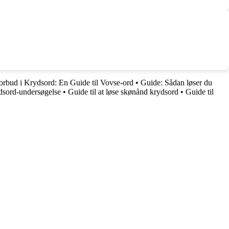
orbud i Krydsord: En Guide til Vovse-ord
•
Guide: Sådan løser du
ydsord-undersøgelse
•
Guide til at løse skønånd krydsord
•
Guide til