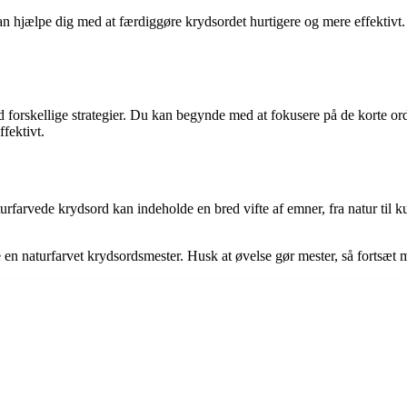
e kan hjælpe dig med at færdiggøre krydsordet hurtigere og mere effektivt
ed forskellige strategier. Du kan begynde med at fokusere på de korte o
ffektivt.
rfarvede krydsord kan indeholde en bred vifte af emner, fra natur til ku
ive en naturfarvet krydsordsmester. Husk at øvelse gør mester, så fortsæ