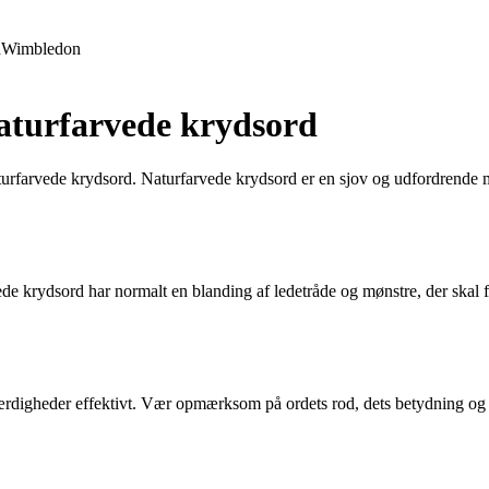
d
Wimbledon
naturfarvede krydsord
urfarvede krydsord. Naturfarvede krydsord er en sjov og udfordrende m
arvede krydsord har normalt en blanding af ledetråde og mønstre, der ska
færdigheder effektivt. Vær opmærksom på ordets rod, dets betydning og de