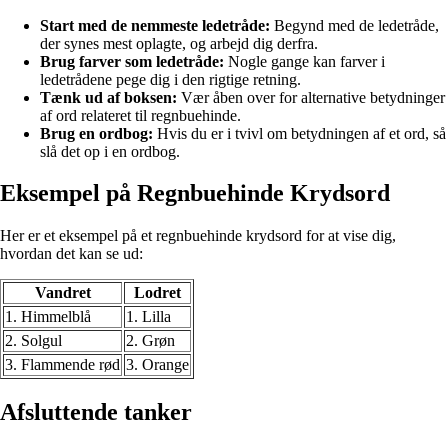
Start med de nemmeste ledetråde:
Begynd med de ledetråde,
der synes mest oplagte, og arbejd dig derfra.
Brug farver som ledetråde:
Nogle gange kan farver i
ledetrådene pege dig i den rigtige retning.
Tænk ud af boksen:
Vær åben over for alternative betydninger
af ord relateret til regnbuehinde.
Brug en ordbog:
Hvis du er i tvivl om betydningen af et ord, så
slå det op i en ordbog.
Eksempel på Regnbuehinde Krydsord
Her er et eksempel på et regnbuehinde krydsord for at vise dig,
hvordan det kan se ud:
Vandret
Lodret
1. Himmelblå
1. Lilla
2. Solgul
2. Grøn
3. Flammende rød
3. Orange
Afsluttende tanker