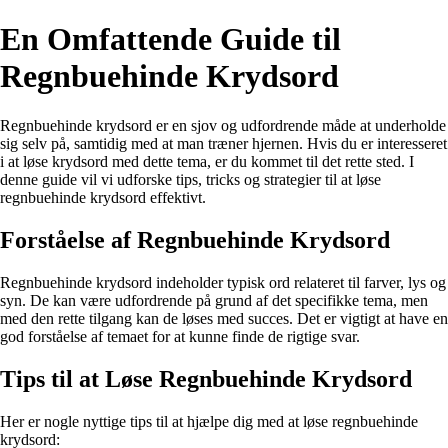
En Omfattende Guide til
Regnbuehinde Krydsord
Regnbuehinde krydsord er en sjov og udfordrende måde at underholde
sig selv på, samtidig med at man træner hjernen. Hvis du er interesseret
i at løse krydsord med dette tema, er du kommet til det rette sted. I
denne guide vil vi udforske tips, tricks og strategier til at løse
regnbuehinde krydsord effektivt.
Forståelse af Regnbuehinde Krydsord
Regnbuehinde krydsord indeholder typisk ord relateret til farver, lys og
syn. De kan være udfordrende på grund af det specifikke tema, men
med den rette tilgang kan de løses med succes. Det er vigtigt at have en
god forståelse af temaet for at kunne finde de rigtige svar.
Tips til at Løse Regnbuehinde Krydsord
Her er nogle nyttige tips til at hjælpe dig med at løse regnbuehinde
krydsord: