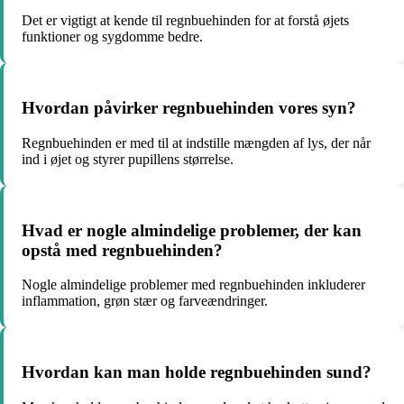
Det er vigtigt at kende til regnbuehinden for at forstå øjets
funktioner og sygdomme bedre.
Hvordan påvirker regnbuehinden vores syn?
Regnbuehinden er med til at indstille mængden af lys, der når
ind i øjet og styrer pupillens størrelse.
Hvad er nogle almindelige problemer, der kan
opstå med regnbuehinden?
Nogle almindelige problemer med regnbuehinden inkluderer
inflammation, grøn stær og farveændringer.
Hvordan kan man holde regnbuehinden sund?