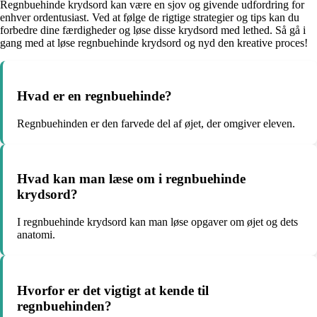
Regnbuehinde krydsord kan være en sjov og givende udfordring for
enhver ordentusiast. Ved at følge de rigtige strategier og tips kan du
forbedre dine færdigheder og løse disse krydsord med lethed. Så gå i
gang med at løse regnbuehinde krydsord og nyd den kreative proces!
Hvad er en regnbuehinde?
Regnbuehinden er den farvede del af øjet, der omgiver eleven.
Hvad kan man læse om i regnbuehinde
krydsord?
I regnbuehinde krydsord kan man løse opgaver om øjet og dets
anatomi.
Hvorfor er det vigtigt at kende til
regnbuehinden?