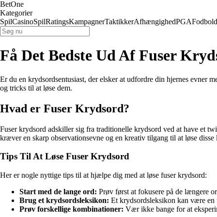
BetOne
Kategorier
Spil
Casino
Spil
Ratings
Kampagner
Taktikker
Afhængighed
PGA
Fodbol
Få Det Bedste Ud Af Fuser Kry
Er du en krydsordsentusiast, der elsker at udfordre din hjernes evner m
og tricks til at løse dem.
Hvad er Fuser Krydsord?
Fuser krydsord adskiller sig fra traditionelle krydsord ved at have et twi
kræver en skarp observationsevne og en kreativ tilgang til at løse disse
Tips Til At Løse Fuser Krydsord
Her er nogle nyttige tips til at hjælpe dig med at løse fuser krydsord:
Start med de lange ord:
Prøv først at fokusere på de længere ord 
Brug et krydsordsleksikon:
Et krydsordsleksikon kan være en uv
Prøv forskellige kombinationer:
Vær ikke bange for at eksperim