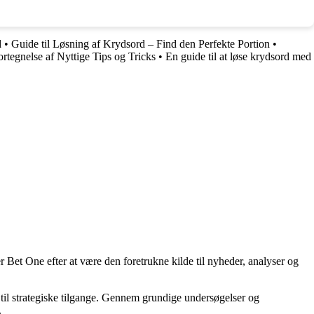
d
•
Guide til Løsning af Krydsord – Find den Perfekte Portion
•
rtegnelse af Nyttige Tips og Tricks
•
En guide til at løse krydsord med
 Bet One efter at være den foretrukne kilde til nyheder, analyser og
til strategiske tilgange. Gennem grundige undersøgelser og
.