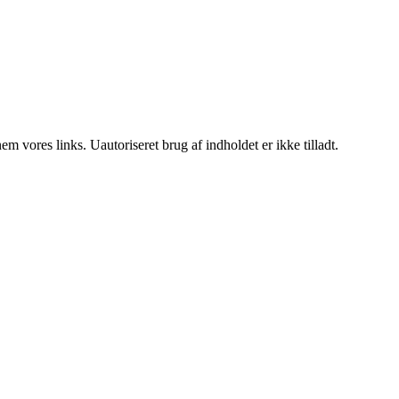
 vores links. Uautoriseret brug af indholdet er ikke tilladt.