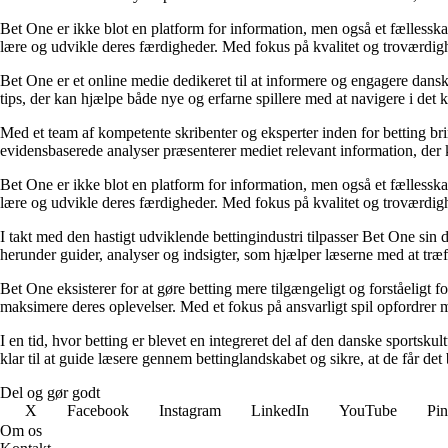
Bet One er ikke blot en platform for information, men også et fællesskab 
lære og udvikle deres færdigheder. Med fokus på kvalitet og troværdighe
Bet One er et online medie dedikeret til at informere og engagere dansk
tips, der kan hjælpe både nye og erfarne spillere med at navigere i de
Med et team af kompetente skribenter og eksperter inden for betting br
evidensbaserede analyser præsenterer mediet relevant information, der 
Bet One er ikke blot en platform for information, men også et fællesskab 
lære og udvikle deres færdigheder. Med fokus på kvalitet og troværdighe
I takt med den hastigt udviklende bettingindustri tilpasser Bet One sin d
herunder guider, analyser og indsigter, som hjælper læserne med at træf
Bet One eksisterer for at gøre betting mere tilgængeligt og forståeligt f
maksimere deres oplevelser. Med et fokus på ansvarligt spil opfordrer m
I en tid, hvor betting er blevet en integreret del af den danske sportsku
klar til at guide læsere gennem bettinglandskabet og sikre, at de får det 
Del og gør godt
X
Facebook
Instagram
LinkedIn
YouTube
Pin
Om os