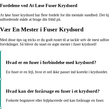
Fordelene ved At Løse Fuser Krydsord
At løse fuser krydsord har flere fordele for din mentale sundhed. Det
udfordrende måde at bruge din fritid på.
Vær En Mester i Fuser Krydsord
Med disse tips og tricks er du godt rustet til at tackle selv de mest ud
forviklinger. Så bliver du snart en ægte mester i fuser krydsord!
Hvad er en fuser i forbindelse med krydsord?
En fuser er en fejl, hvor et ord ikke passer ind korrekt i krydsordet.
Hvad kan der forårsage en fuser i et krydsord?
Forkerte bogstaver eller fejlplacerede ord kan forårsage en fuser.