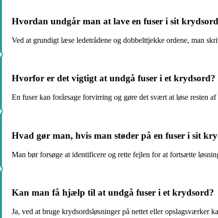
Hvordan undgår man at lave en fuser i sit krydsor
Ved at grundigt læse ledetrådene og dobbelttjekke ordene, man skri
Hvorfor er det vigtigt at undgå fuser i et krydsord?
En fuser kan forårsage forvirring og gøre det svært at løse resten af
Hvad gør man, hvis man støder på en fuser i sit kr
Man bør forsøge at identificere og rette fejlen for at fortsætte løsni
Kan man få hjælp til at undgå fuser i et krydsord?
Ja, ved at bruge krydsordsløsninger på nettet eller opslagsværker k