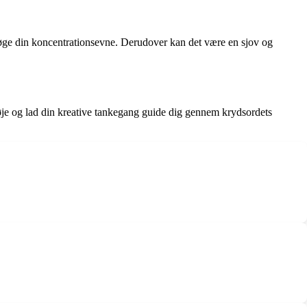
 øge din koncentrationsevne. Derudover kan det være en sjov og
e nøje og lad din kreative tankegang guide dig gennem krydsordets