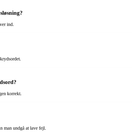
dsløsning?
ver ind.
 krydsordet.
ydsord?
ngen korrekt.
an man undgå at lave fejl.