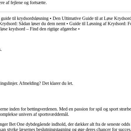
re af fejlene og fortsætte.
guide til krydsordsløsning
•
Den Ultimative Guide til at Løse Krydsor
 Krydsord: Sådan løser du dem nemt
•
Guide til Løsning af Krydsord: Fo
t løse krydsord – Find den rigtige afgørelse
•
.
ingslinjer. Afmelding? Det klarer du let.
erne inden for bettingverdenen. Med en passion for spil og sport stræber
t komplekse univers af sportsvæddemål.
inger Bet One dybdegående indhold, der dækker alt fra de seneste odds 
kan styrke læsernes beslutningstagning og øge deres chancer for succes