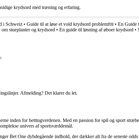
nsidige krydsord med træning og erfaring.
rd i Schweiz
•
Guide til at løse et vold krydsord problemfrit
•
En Guide t
e om stueplanter og krydsord
•
En guide til løsning af øboer krydsord
•
.
ingslinjer. Afmelding? Det klarer du let.
erne inden for bettingverdenen. Med en passion for spil og sport stræber
t komplekse univers af sportsvæddemål.
inger Bet One dybdegående indhold, der dækker alt fra de seneste odds 