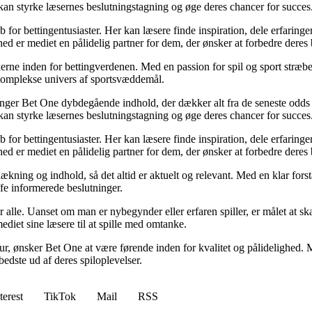
kan styrke læsernes beslutningstagning og øge deres chancer for succes
for bettingentusiaster. Her kan læsere finde inspiration, dele erfaringer
d er mediet en pålidelig partner for dem, der ønsker at forbedre deres 
erne inden for bettingverdenen. Med en passion for spil og sport stræber
t komplekse univers af sportsvæddemål.
inger Bet One dybdegående indhold, der dækker alt fra de seneste odds 
kan styrke læsernes beslutningstagning og øge deres chancer for succes
for bettingentusiaster. Her kan læsere finde inspiration, dele erfaringer
d er mediet en pålidelig partner for dem, der ønsker at forbedre deres 
ækning og indhold, så det altid er aktuelt og relevant. Med en klar forstå
fe informerede beslutninger.
or alle. Uanset om man er nybegynder eller erfaren spiller, er målet at s
ediet sine læsere til at spille med omtanke.
ltur, ønsker Bet One at være førende inden for kvalitet og pålidelighed. M
bedste ud af deres spiloplevelser.
terest
TikTok
Mail
RSS