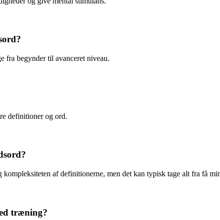
digheder og give mental stimulans.
dsord?
e fra begynder til avanceret niveau.
re definitioner og ord.
ydsord?
 kompleksiteten af definitionerne, men det kan typisk tage alt fra få minu
med træning?