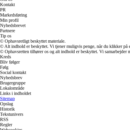
Kontakt
PR
Markedsføring
Min profil
Nyhedsbrevet
Partnere
Tip os
© Ophavsretligt beskyttet materiale.
© Alt indhold er beskyttet. Vi tjener muligvis penge, når du klikker på e
© Ophavsretten tilhører os og alt indhold er beskyttet. Vi samarbejder 
Kreds
Bliv følger
Følg
Social kontakt
Nyhedsbrev
Brugergruppe
Lokalområde
Links i indholdet
Sitemap
Opslag
Historik
Tekstunivers
RSS
Regler
Webcookies