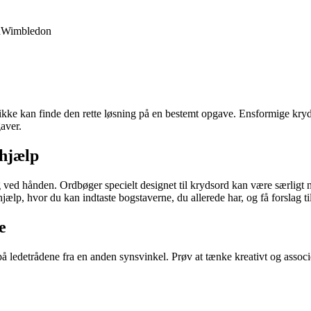
d
Wimbledon
re ikke kan finde den rette løsning på en bestemt opgave. Ensformige kr
gaver.
shjælp
ved hånden. Ordbøger specielt designet til krydsord kan være særligt ny
ælp, hvor du kan indtaste bogstaverne, du allerede har, og få forslag ti
e
på ledetrådene fra en anden synsvinkel. Prøv at tænke kreativt og associe