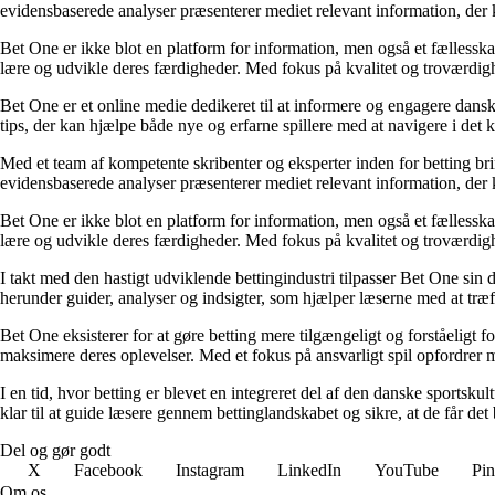
evidensbaserede analyser præsenterer mediet relevant information, der 
Bet One er ikke blot en platform for information, men også et fællesskab 
lære og udvikle deres færdigheder. Med fokus på kvalitet og troværdighe
Bet One er et online medie dedikeret til at informere og engagere dansk
tips, der kan hjælpe både nye og erfarne spillere med at navigere i de
Med et team af kompetente skribenter og eksperter inden for betting br
evidensbaserede analyser præsenterer mediet relevant information, der 
Bet One er ikke blot en platform for information, men også et fællesskab 
lære og udvikle deres færdigheder. Med fokus på kvalitet og troværdighe
I takt med den hastigt udviklende bettingindustri tilpasser Bet One sin d
herunder guider, analyser og indsigter, som hjælper læserne med at træf
Bet One eksisterer for at gøre betting mere tilgængeligt og forståeligt f
maksimere deres oplevelser. Med et fokus på ansvarligt spil opfordrer m
I en tid, hvor betting er blevet en integreret del af den danske sportsku
klar til at guide læsere gennem bettinglandskabet og sikre, at de får det 
Del og gør godt
X
Facebook
Instagram
LinkedIn
YouTube
Pin
Om os