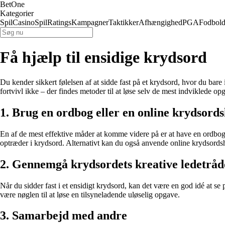
BetOne
Kategorier
Spil
Casino
Spil
Ratings
Kampagner
Taktikker
Afhængighed
PGA
Fodbol
Få hjælp til ensidige krydsord
Du kender sikkert følelsen af at sidde fast på et krydsord, hvor du ba
fortvivl ikke – der findes metoder til at løse selv de mest indviklede op
1. Brug en ordbog eller en online krydsord
En af de mest effektive måder at komme videre på er at have en ordbog 
optræder i krydsord. Alternativt kan du også anvende online krydsordshj
2. Gennemgå krydsordets kreative ledetråd
Når du sidder fast i et ensidigt krydsord, kan det være en god idé at se 
være nøglen til at løse en tilsyneladende uløselig opgave.
3. Samarbejd med andre