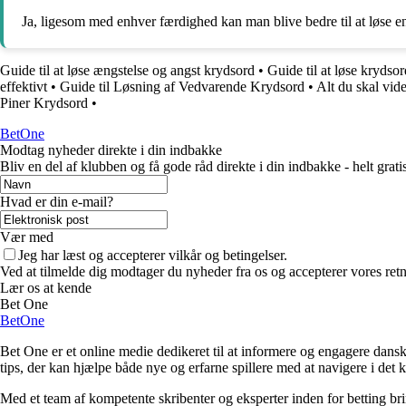
Ja, ligesom med enhver færdighed kan man blive bedre til at løse e
Guide til at løse ængstelse og angst krydsord
•
Guide til at løse krydso
effektivt
•
Guide til Løsning af Vedvarende Krydsord
•
Alt du skal vid
Piner Krydsord
•
BetOne
Modtag nyheder direkte i din indbakke
Bliv en del af klubben og få gode råd direkte i din indbakke - helt gratis
Hvad er din e-mail?
Vær med
Jeg har læst og accepterer vilkår og betingelser.
Ved at tilmelde dig modtager du nyheder fra os og accepterer vores retn
Lær os at kende
Bet One
BetOne
Bet One er et online medie dedikeret til at informere og engagere dansk
tips, der kan hjælpe både nye og erfarne spillere med at navigere i de
Med et team af kompetente skribenter og eksperter inden for betting br