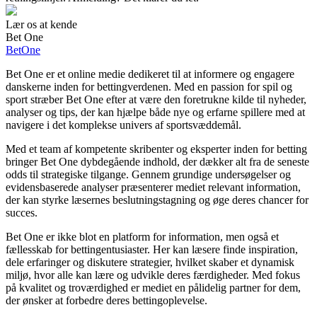
Lær os at kende
Bet One
BetOne
Bet One er et online medie dedikeret til at informere og engagere
danskerne inden for bettingverdenen. Med en passion for spil og
sport stræber Bet One efter at være den foretrukne kilde til nyheder,
analyser og tips, der kan hjælpe både nye og erfarne spillere med at
navigere i det komplekse univers af sportsvæddemål.
Med et team af kompetente skribenter og eksperter inden for betting
bringer Bet One dybdegående indhold, der dækker alt fra de seneste
odds til strategiske tilgange. Gennem grundige undersøgelser og
evidensbaserede analyser præsenterer mediet relevant information,
der kan styrke læsernes beslutningstagning og øge deres chancer for
succes.
Bet One er ikke blot en platform for information, men også et
fællesskab for bettingentusiaster. Her kan læsere finde inspiration,
dele erfaringer og diskutere strategier, hvilket skaber et dynamisk
miljø, hvor alle kan lære og udvikle deres færdigheder. Med fokus
på kvalitet og troværdighed er mediet en pålidelig partner for dem,
der ønsker at forbedre deres bettingoplevelse.