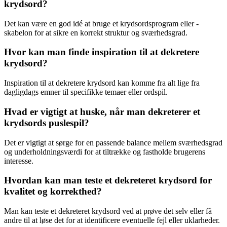
krydsord?
Det kan være en god idé at bruge et krydsordsprogram eller -
skabelon for at sikre en korrekt struktur og sværhedsgrad.
Hvor kan man finde inspiration til at dekretere
krydsord?
Inspiration til at dekretere krydsord kan komme fra alt lige fra
dagligdags emner til specifikke temaer eller ordspil.
Hvad er vigtigt at huske, når man dekreterer et
krydsords puslespil?
Det er vigtigt at sørge for en passende balance mellem sværhedsgrad
og underholdningsværdi for at tiltrække og fastholde brugerens
interesse.
Hvordan kan man teste et dekreteret krydsord for
kvalitet og korrekthed?
Man kan teste et dekreteret krydsord ved at prøve det selv eller få
andre til at løse det for at identificere eventuelle fejl eller uklarheder.