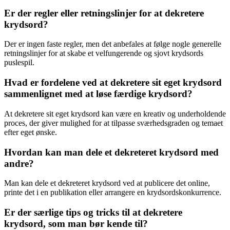
Er der regler eller retningslinjer for at dekretere
krydsord?
Der er ingen faste regler, men det anbefales at følge nogle generelle
retningslinjer for at skabe et velfungerende og sjovt krydsords
puslespil.
Hvad er fordelene ved at dekretere sit eget krydsord
sammenlignet med at løse færdige krydsord?
At dekretere sit eget krydsord kan være en kreativ og underholdende
proces, der giver mulighed for at tilpasse sværhedsgraden og temaet
efter eget ønske.
Hvordan kan man dele et dekreteret krydsord med
andre?
Man kan dele et dekreteret krydsord ved at publicere det online,
printe det i en publikation eller arrangere en krydsordskonkurrence.
Er der særlige tips og tricks til at dekretere
krydsord, som man bør kende til?