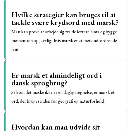
Hvilke strategier kan bruges til at
tackle svære krydsord med marsk?
Man kan prøve at arbejde sig fra de lettere hints og bygge
momentum op, særligt hvis marsk er et mere udfordrende
hint.
Er marsk et almindeligt ord i
dansk sprogbrug?
Selvom det måske ikke er en dagligstegnelse, er marsk et
ord, der bruges inden for geografi og naturforhold.
Hvordan kan man udvide sit