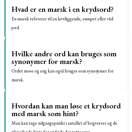
Hvad er en marsk i en krydsord?
En marsk refererer til en lavtliggende, sumpet eller våd
jord.
Hvilke andre ord kan bruges som
synonymer for marsk?
Ordet mose og eng kan også bruges som synonymer for
marsk.
Hvordan kan man løse et krydsord
med marsk som hint?
Man kan tage udgangspunkt i antallet af bogstaver og de
tilstødende hints for at finde det rette svar.