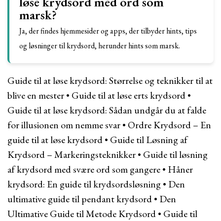
løse krydsord med ord som
marsk?
Ja, der findes hjemmesider og apps, der tilbyder hints, tips
og løsninger til krydsord, herunder hints som marsk.
Guide til at løse krydsord: Størrelse og teknikker til at
blive en mester
•
Guide til at løse erts krydsord
•
Guide til at løse krydsord: Sådan undgår du at falde
for illusionen om nemme svar
•
Ordre Krydsord – En
guide til at løse krydsord
•
Guide til Løsning af
Krydsord – Markeringsteknikker
•
Guide til løsning
af krydsord med svære ord som gangere
•
Håner
krydsord: En guide til krydsordsløsning
•
Den
ultimative guide til pendant krydsord
•
Den
Ultimative Guide til Metode Krydsord
•
Guide til