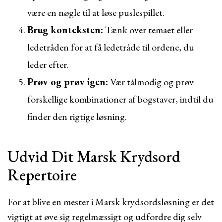
være en nøgle til at løse puslespillet.
Brug konteksten:
Tænk over temaet eller
ledetråden for at få ledetråde til ordene, du
leder efter.
Prøv og prøv igen:
Vær tålmodig og prøv
forskellige kombinationer af bogstaver, indtil du
finder den rigtige løsning.
Udvid Dit Marsk Krydsord
Repertoire
For at blive en mester i Marsk krydsordsløsning er det
vigtigt at øve sig regelmæssigt og udfordre dig selv