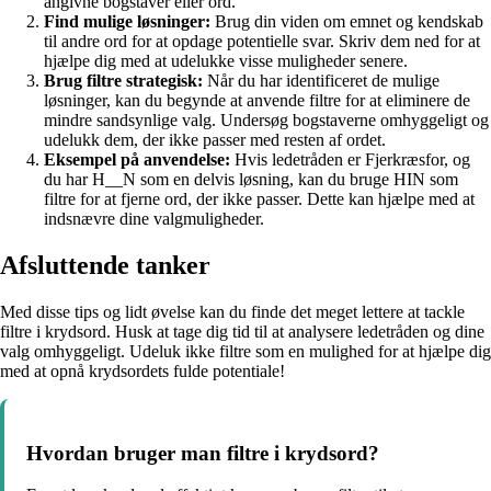
angivne bogstaver eller ord.
Find mulige løsninger:
Brug din viden om emnet og kendskab
til andre ord for at opdage potentielle svar. Skriv dem ned for at
hjælpe dig med at udelukke visse muligheder senere.
Brug filtre strategisk:
Når du har identificeret de mulige
løsninger, kan du begynde at anvende filtre for at eliminere de
mindre sandsynlige valg. Undersøg bogstaverne omhyggeligt og
udelukk dem, der ikke passer med resten af ordet.
Eksempel på anvendelse:
Hvis ledetråden er Fjerkræsfor, og
du har H__N som en delvis løsning, kan du bruge HIN som
filtre for at fjerne ord, der ikke passer. Dette kan hjælpe med at
indsnævre dine valgmuligheder.
Afsluttende tanker
Med disse tips og lidt øvelse kan du finde det meget lettere at tackle
filtre i krydsord. Husk at tage dig tid til at analysere ledetråden og dine
valg omhyggeligt. Udeluk ikke filtre som en mulighed for at hjælpe dig
med at opnå krydsordets fulde potentiale!
Hvordan bruger man filtre i krydsord?