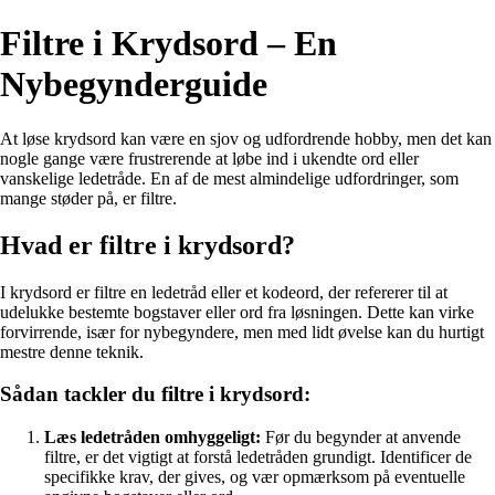
Filtre i Krydsord – En
Nybegynderguide
At løse krydsord kan være en sjov og udfordrende hobby, men det kan
nogle gange være frustrerende at løbe ind i ukendte ord eller
vanskelige ledetråde. En af de mest almindelige udfordringer, som
mange støder på, er filtre.
Hvad er filtre i krydsord?
I krydsord er filtre en ledetråd eller et kodeord, der refererer til at
udelukke bestemte bogstaver eller ord fra løsningen. Dette kan virke
forvirrende, især for nybegyndere, men med lidt øvelse kan du hurtigt
mestre denne teknik.
Sådan tackler du filtre i krydsord:
Læs ledetråden omhyggeligt:
Før du begynder at anvende
filtre, er det vigtigt at forstå ledetråden grundigt. Identificer de
specifikke krav, der gives, og vær opmærksom på eventuelle