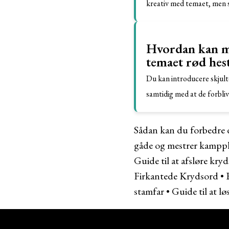
kreativ med temaet, men s
Hvordan kan ma
temaet rød hest
Du kan introducere skjult
samtidig med at de forbli
Sådan kan du forbedre d
gåde og mestrer kampp
Guide til at afsløre kr
Firkantede Krydsord
•
stamfar
•
Guide til at lø