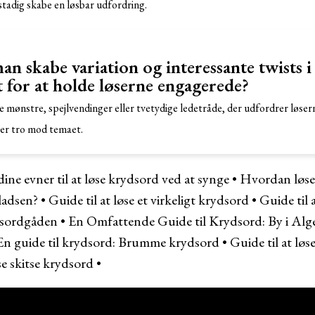
tadig skabe en løsbar udfordring.
n skabe variation og interessante twists 
 for at holde løserne engagerede?
e mønstre, spejlvendinger eller tvetydige ledetråde, der udfordrer løser
ver tro mod temaet.
ine evner til at løse krydsord ved at synge
•
Hvordan løse
ladsen?
•
Guide til at løse et virkeligt krydsord
•
Guide til 
ydsordgåden
•
En Omfattende Guide til Krydsord: By i Alge
En guide til krydsord: Brumme krydsord
•
Guide til at lø
se skitse krydsord
•