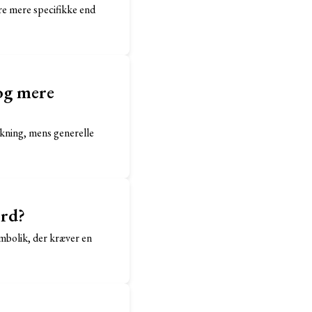
ære mere specifikke end
 og mere
nkning, mens generelle
ord?
mbolik, der kræver en