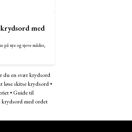
i krydsord med
ne på nye og sjove måder,
r du en svær krydsord
at løse skitse krydsord
•
riet
•
Guide til
se krydsord med ordet