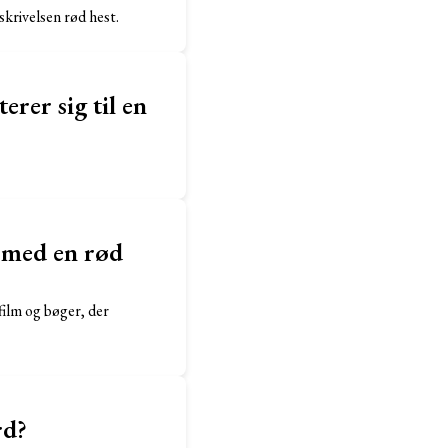
skrivelsen rød hest.
erer sig til en
d med en rød
film og bøger, der
rd?