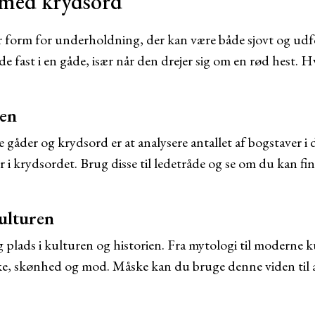
 med krydsord
 form for underholdning, der kan være både sjovt og ud
de fast i en gåde, især når den drejer sig om en rød hest.
den
øse gåder og krydsord er at analysere antallet af bogstaver i
r i krydsordet. Brug disse til ledetråde og se om du kan find
kulturen
 plads i kulturen og historien. Fra mytologi til moderne 
ke, skønhed og mod. Måske kan du bruge denne viden til at