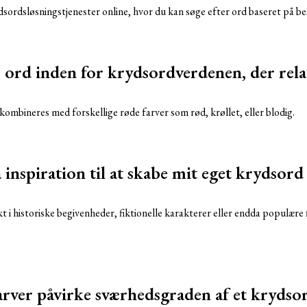
dsordsløsningstjenester online, hvor du kan søge efter ord baseret på be
e ord inden for krydsordverdenen, der relat
kombineres med forskellige røde farver som rød, krøllet, eller blodig.
 inspiration til at skabe mit eget krydsor
i historiske begivenheder, fiktionelle karakterer eller endda populære 
rver påvirke sværhedsgraden af et krydso