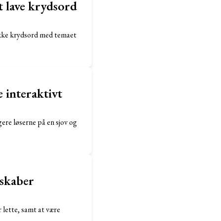
at lave krydsord
unikke krydsord med temaet
 interaktivt
gere løserne på en sjov og
 skaber
r lette, samt at være