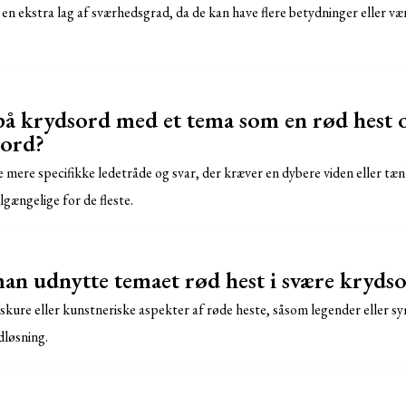
 en ekstra lag af sværhedsgrad, da de kan have flere betydninger eller v
 på krydsord med et tema som en rød hest
sord?
e mere specifikke ledetråde og svar, der kræver en dybere viden eller tæ
gængelige for de fleste.
n udnytte temaet rød hest i svære kryds
kure eller kunstneriske aspekter af røde heste, såsom legender eller sy
dløsning.