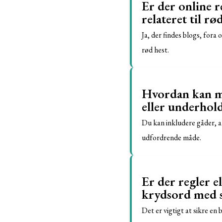
Er der online r
relateret til rø
Ja, der findes blogs, fora
rød hest.
Hvordan kan ma
eller underhol
Du kan inkludere gåder, an
udfordrende måde.
Er der regler e
krydsord med s
Det er vigtigt at sikre en 