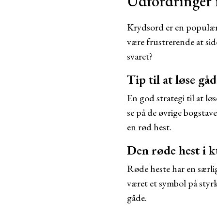
Udfordringer
Krydsord er en populær
være frustrerende at sid
svaret?
Tip til at løse gå
En god strategi til at l
se på de øvrige bogstave
en rød hest.
Den røde hest i 
Røde heste har en særlig
været et symbol på styr
gåde.