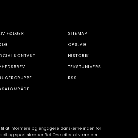
LIV FØLGER
SITEMAP
ØLG
OPSLAG
OCIAL KONTAKT
HISTORIK
YHEDSBREV
TEKSTUNIVERS
RUGERGRUPPE
RSS
OKALOMRÅDE
 til at informere og engagere danskerne inden for
spil og sport stræber Bet One efter at være den