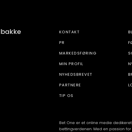
BETONE
ndbakke
KONTAKT
B
PR
F
MARKEDSFØRING
S
MIN PROFIL
N
NYHEDSBREVET
B
PARTNERE
L
TIP OS
Bet One er et online medie dedikeret
bettingverdenen. Med en passion for 