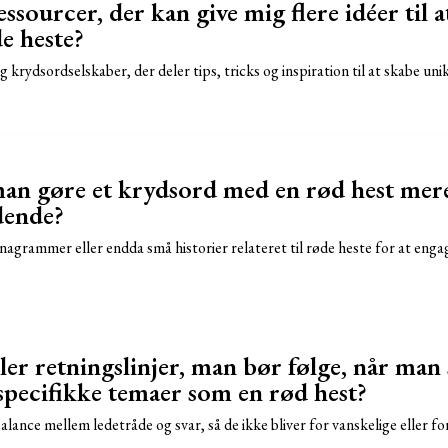
essourcer, der kan give mig flere idéer til 
de heste?
 og krydsordselskaber, der deler tips, tricks og inspiration til at skabe 
n gøre et krydsord med en rød hest mere
dende?
agrammer eller endda små historier relateret til røde heste for at enga
ller retningslinjer, man bør følge, når man
pecifikke temaer som en rød hest?
balance mellem ledetråde og svar, så de ikke bliver for vanskelige eller fo