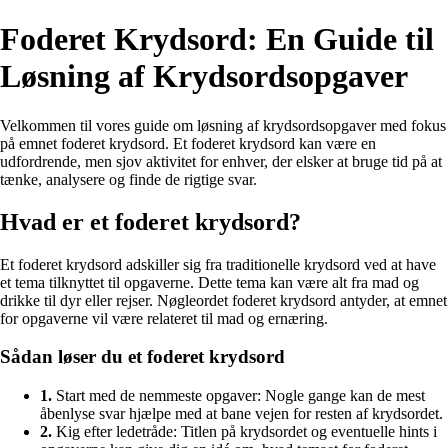
Foderet Krydsord: En Guide til
Løsning af Krydsordsopgaver
Velkommen til vores guide om løsning af krydsordsopgaver med fokus
på emnet foderet krydsord. Et foderet krydsord kan være en
udfordrende, men sjov aktivitet for enhver, der elsker at bruge tid på at
tænke, analysere og finde de rigtige svar.
Hvad er et foderet krydsord?
Et foderet krydsord adskiller sig fra traditionelle krydsord ved at have
et tema tilknyttet til opgaverne. Dette tema kan være alt fra mad og
drikke til dyr eller rejser. Nøgleordet foderet krydsord antyder, at emnet
for opgaverne vil være relateret til mad og ernæring.
Sådan løser du et foderet krydsord
1.
Start med de nemmeste opgaver: Nogle gange kan de mest
åbenlyse svar hjælpe med at bane vejen for resten af krydsordet.
2.
Kig efter ledetråde: Titlen på krydsordet og eventuelle hints i