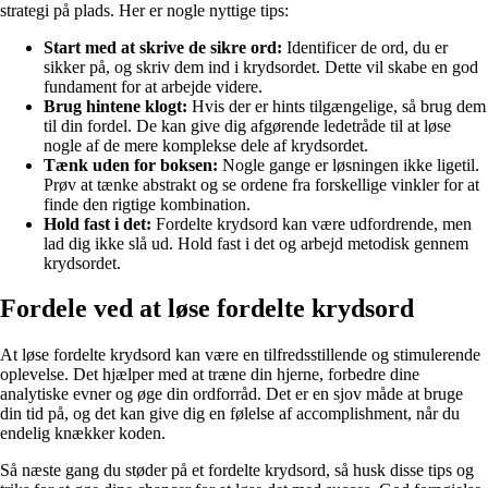
strategi på plads. Her er nogle nyttige tips:
Start med at skrive de sikre ord:
Identificer de ord, du er
sikker på, og skriv dem ind i krydsordet. Dette vil skabe en god
fundament for at arbejde videre.
Brug hintene klogt:
Hvis der er hints tilgængelige, så brug dem
til din fordel. De kan give dig afgørende ledetråde til at løse
nogle af de mere komplekse dele af krydsordet.
Tænk uden for boksen:
Nogle gange er løsningen ikke ligetil.
Prøv at tænke abstrakt og se ordene fra forskellige vinkler for at
finde den rigtige kombination.
Hold fast i det:
Fordelte krydsord kan være udfordrende, men
lad dig ikke slå ud. Hold fast i det og arbejd metodisk gennem
krydsordet.
Fordele ved at løse fordelte krydsord
At løse fordelte krydsord kan være en tilfredsstillende og stimulerende
oplevelse. Det hjælper med at træne din hjerne, forbedre dine
analytiske evner og øge din ordforråd. Det er en sjov måde at bruge
din tid på, og det kan give dig en følelse af accomplishment, når du
endelig knækker koden.
Så næste gang du støder på et fordelte krydsord, så husk disse tips og