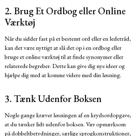
2. Brug Et Ordbog eller Online
Værktøj
Når du sidder fast på et bestemt ord eller en ledetråd,
kan det være nyttigt at slå det op i en ordbog eller
bruge et online værktøj til at finde synonymer eller
relaterede begreber. Dette kan give dig nye ideer og
hjælpe dig med at komme videre med din løsning.
3. Tænk Udenfor Boksen
Nogle gange kræver løsningen af en krydsordopgave,
at du tænker lidt udenfor boksen. Vær opmærksom
på dobbeltbetydninger, særlige sprogkonstruktioner,