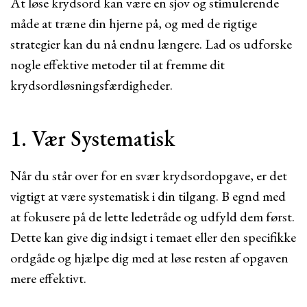
At løse krydsord kan være en sjov og stimulerende
måde at træne din hjerne på, og med de rigtige
strategier kan du nå endnu længere. Lad os udforske
nogle effektive metoder til at fremme dit
krydsordløsningsfærdigheder.
1. Vær Systematisk
Når du står over for en svær krydsordopgave, er det
vigtigt at være systematisk i din tilgang. B egnd med
at fokusere på de lette ledetråde og udfyld dem først.
Dette kan give dig indsigt i temaet eller den specifikke
ordgåde og hjælpe dig med at løse resten af opgaven
mere effektivt.