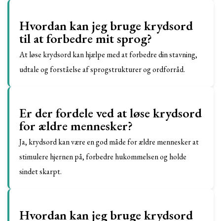
Hvordan kan jeg bruge krydsord
til at forbedre mit sprog?
At løse krydsord kan hjælpe med at forbedre din stavning,
udtale og forståelse af sprogstrukturer og ordforråd.
Er der fordele ved at løse krydsord
for ældre mennesker?
Ja, krydsord kan være en god måde for ældre mennesker at
stimulere hjernen på, forbedre hukommelsen og holde
sindet skarpt.
Hvordan kan jeg bruge krydsord