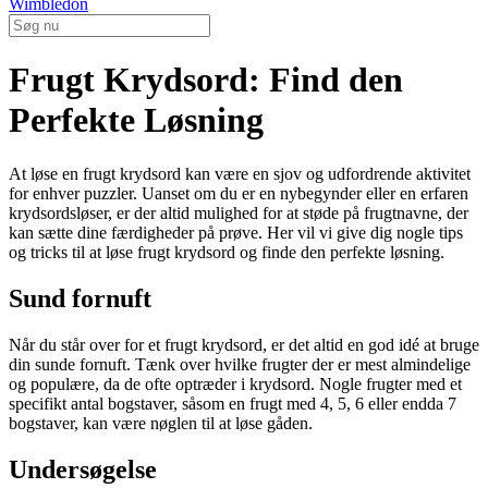
Wimbledon
Frugt Krydsord: Find den
Perfekte Løsning
At løse en frugt krydsord kan være en sjov og udfordrende aktivitet
for enhver puzzler. Uanset om du er en nybegynder eller en erfaren
krydsordsløser, er der altid mulighed for at støde på frugtnavne, der
kan sætte dine færdigheder på prøve. Her vil vi give dig nogle tips
og tricks til at løse frugt krydsord og finde den perfekte løsning.
Sund fornuft
Når du står over for et frugt krydsord, er det altid en god idé at bruge
din sunde fornuft. Tænk over hvilke frugter der er mest almindelige
og populære, da de ofte optræder i krydsord. Nogle frugter med et
specifikt antal bogstaver, såsom en frugt med 4, 5, 6 eller endda 7
bogstaver, kan være nøglen til at løse gåden.
Undersøgelse