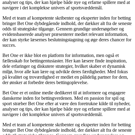
analyser og tips, der kan hjælpe både nye og erfarne spillere med at
navigere i det komplekse univers af sportsvæddemål.
Med et team af kompetente skribenter og eksperter inden for betting
bringer Bet One dybdegående indhold, der dækker alt fra de seneste
odds til strategiske tilgange. Gennem grundige undersøgelser og
evidensbaserede analyser præsenterer mediet relevant information,
der kan styrke læsernes beslutningstagning og øge deres chancer for
succes.
Bet One er ikke blot en platform for information, men også et
fællesskab for bettingentusiaster. Her kan læsere finde inspiration,
dele erfaringer og diskutere strategier, hvilket skaber et dynamisk
miljø, hvor alle kan lære og udvikle deres færdigheder. Med fokus
på kvalitet og troværdighed er mediet en pålidelig partner for dem,
der ønsker at forbedre deres bettingoplevelse.
Bet One er et online medie dedikeret til at informere og engagere
danskerne inden for bettingverdenen. Med en passion for spil og
sport stræber Bet One efter at være den foretrukne kilde til nyheder,
analyser og tips, der kan hjælpe både nye og erfarne spillere med at
navigere i det komplekse univers af sportsvæddemål.
Med et team af kompetente skribenter og eksperter inden for betting
bringer Bet One dybdegående indhold, der dækker alt fra de seneste